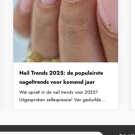
Nail Trends 2025: de populairste
nageltrends voor komend jaar
Wat opvalt in de nail trends voor 2025?
Uitgesproken zelfexpressie! Van gedurfde
ontwerpen tot opvallende kleuraccenten: dit
zijn de meest prominente nageltrends voor
2025 op...