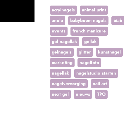
acrylnagels
animal print
anole
babyboom nagels
biab
events
french manicure
gel nagellak
gellak
gelnagels
glitter
kunstnagel
marketing
nagelfoto
nagellak
nagelstudio starten
nagelverzorging
nail art
next gel
nieuws
TPO