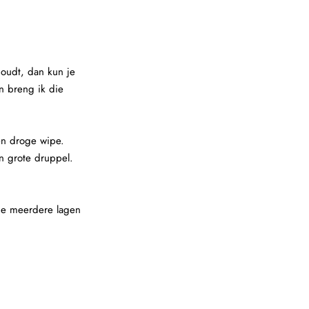
houdt, dan kun je
n breng ik die
en droge wipe.
én grote druppel.
 je meerdere lagen