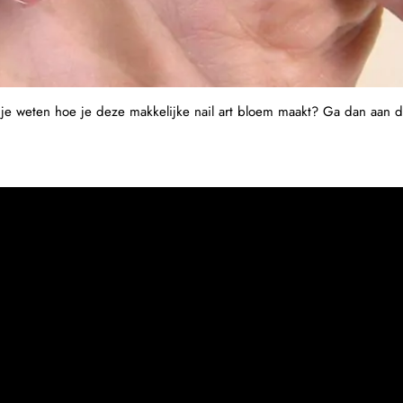
je weten hoe je deze makkelijke nail art bloem maakt? Ga dan aan 