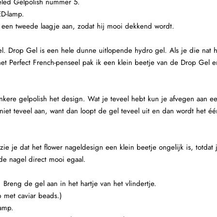
eled Gelpolish nummer 5.
ED-lamp.
5 een tweede laagje aan, zodat hij mooi dekkend wordt.
. Drop Gel is een hele dunne uitlopende hydro gel. Als je die nat 
t Perfect French-penseel pak ik een klein beetje van de Drop Gel e
ere gelpolish het design. Wat je teveel hebt kun je afvegen aan e
us niet teveel aan, want dan loopt de gel teveel uit en dan wordt het é
ie je dat het flower nageldesign een klein beetje ongelijk is, totdat
 de nagel direct mooi egaal.
Breng de gel aan in het hartje van het vlindertje.
 met caviar beads.)
lamp.