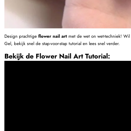
Design prachtige
flower nail art
met de wet on wet-techniek! Wil 
Gel, bekijk snel de stap-voor-stap tutorial en lees snel verder.
Bekijk de Flower Nail Art Tutorial: