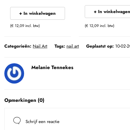
+ In winkelwage
+ In winkelwagen
(€ 12,09 incl. btw)
(€ 12,09 incl. btw)
Categorieën:
Nail Art
Tags:
nail art
Geplaatst op:
10-02-
Melanie Tennekes
Opmerkingen (
0
)
Schrijf een reactie