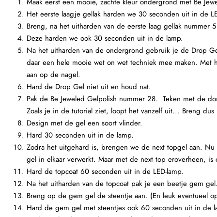
Maak eerst een mooie, zachte kleur ondergrond met Be Jew
Het eerste laagje gellak harden we 30 seconden uit in de L
Breng, na het uitharden van de eerste laag gellak nummer 
Deze harden we ook 30 seconden uit in de lamp.
Na het uitharden van de ondergrond gebruik je de Drop Gel
daar een hele mooie wet on wet techniek mee maken. Met he
aan op de nagel.
Hard de Drop Gel niet uit en houd nat.
Pak de Be Jeweled Gelpolish nummer 28. Teken met de donk
Zoals je in de tutorial ziet, loopt het vanzelf uit... Breng d
Design met de gel een soort vlinder.
Hard 30 seconden uit in de lamp.
Zodra het uitgehard is, brengen we de next topgel aan. Nu z
gel in elkaar verwerkt. Maar met de next top eroverheen, is
Hard de topcoat 60 seconden uit in de LED-lamp.
Na het uitharden van de topcoat pak je een beetje gem gel. 
Breng op de gem gel de steentje aan. (En leuk eventueel op
Hard de gem gel met steentjes ook 60 seconden uit in de 