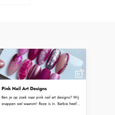
Pink Nail Art Designs
Ben je op zoek naar pink nail art designs? Wij
snappen wel waarom! Roze is ín. Barbie heeft
het weer helemaal op de kaart gezet...