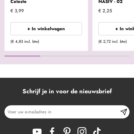
Celeste
NASIV - 02
€ 3,99
€ 2,25
+ In winkelwagen
+ In win
(€ 4,83 incl. btw)
(€ 2,72 incl. btw)
Schrijf je in voor de nieuwsbrief