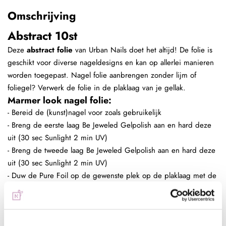
Omschrijving
Abstract 10st
Deze
abstract folie
van Urban Nails doet het altijd! De folie is
geschikt voor diverse nageldesigns en kan op allerlei manieren
worden toegepast. Nagel folie aanbrengen zonder lijm of
foliegel? Verwerk de folie in de plaklaag van je gellak.
Marmer look nagel folie:
- Bereid de (kunst)nagel voor zoals gebruikelijk
- Breng de eerste laag Be Jeweled Gelpolish aan en hard deze
uit (30 sec Sunlight 2 min UV)
- Breng de tweede laag Be Jeweled Gelpolish aan en hard deze
uit (30 sec Sunlight 2 min UV)
- Duw de Pure Foil op de gewenste plek op de plaklaag met de
gekleurde kant naar boven
- Soms komt het voor dat de gellak niet voldoende plaklaag
heeft, dan kun je een dunne laag foliegel clear of folielijm er