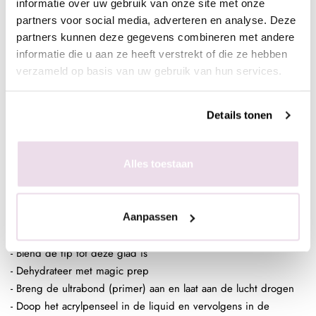
informatie over uw gebruik van onze site met onze
poeder
partners voor social media, adverteren en analyse. Deze
- Plaats de bol op de nagel en modelleer tot het gewenste
partners kunnen deze gegevens combineren met andere
resultaat
informatie die u aan ze heeft verstrekt of die ze hebben
- Vijl in model met de 100 of 150 gritt vijl
verzameld op basis van uw gebruik van hun services.
- Breng een topcoat of gekleurde gelpolish aan naar wens
Werkwijze tips:
Details tonen
- Bereid de natuurlijke nagels voor door de nagelriemen naar
achter te duwen, nagels kort te vijlen en de glans te
Alles toestaan
verwijderen
- Dehydrateer de natuurlijke nagel door schoon te maken met
de magic prep
- Plaats de tip dmv tiplijm, knip deze tot de gewenste lengte en
Aanpassen
vijl in de gewenste vorm
- Blend de tip tot deze glad is
- Dehydrateer met magic prep
- Breng de ultrabond (primer) aan en laat aan de lucht drogen
- Doop het acrylpenseel in de liquid en vervolgens in de