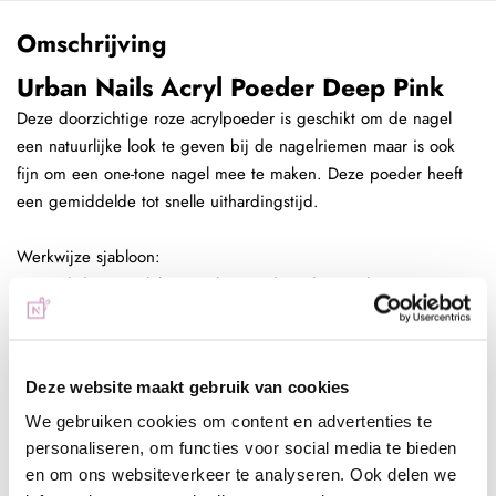
Omschrijving
Urban Nails Acryl Poeder Deep Pink
Deze doorzichtige roze acrylpoeder is geschikt om de nagel
een natuurlijke look te geven bij de nagelriemen maar is ook
fijn om een one-tone nagel mee te maken. Deze poeder heeft
een gemiddelde tot snelle uithardingstijd.
Werkwijze sjabloon:
- Bereid de natuurlijke nagels voor door de nagelriemen naar
achter te duwen, nagels kort te vijlen en de glans te
verwijderen
- Dehydrateer de natuurlijke nagel door schoon te maken met
Deze website maakt gebruik van cookies
de magic prep
- Breng de ultrabond (primer) aan en laat aan de lucht drogen
We gebruiken cookies om content en advertenties te
personaliseren, om functies voor social media te bieden
- Breng het sjabloon aan
en om ons websiteverkeer te analyseren. Ook delen we
- Doop het acrylpenseel in de liquid en vervolgens in de