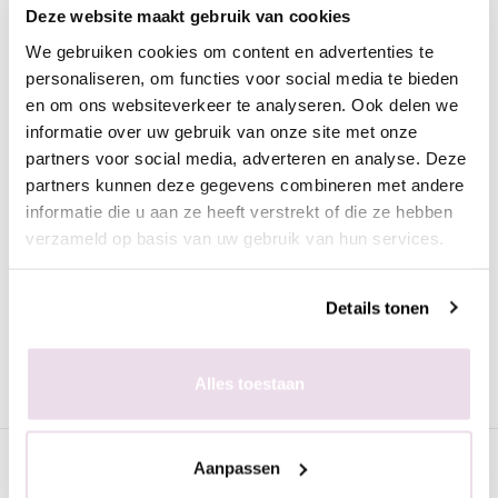
Deze zilveren cateye gelpolish van Anole kun je prachtige 3D
Deze website maakt gebruik van cookies
effecten mee maken met behulp van een magneet. Door de
We gebruiken cookies om content en advertenties te
hoge pigmentatie kun je de gelpolish perfect dekkend
personaliseren, om functies voor social media te bieden
aanbrengen zonder strepen. De consistentie is ook erg prettig
en om ons websiteverkeer te analyseren. Ook delen we
waardoor deze niet uitloopt. De cateye gelpolish van Anole
informatie over uw gebruik van onze site met onze
heeft een heel breed kleurenpallet waardoor jij voor iedere klant
partners voor social media, adverteren en analyse. Deze
een prachtige kleur in jouw salon kunt aanbieden.
partners kunnen deze gegevens combineren met andere
informatie die u aan ze heeft verstrekt of die ze hebben
Iedere verpakking bevat 10ml.
verzameld op basis van uw gebruik van hun services.
De kleuren die je op de foto’s ziet, kunnen enigszins afwijken
van de werkelijke kleuren van onze producten. Dit komt door
Details tonen
de instellingen van je computermonitor en/of telefoon. Dit geldt
ook voor de foto’s die we op onze social media gebruiken. Wij
adviseren om eerst gelakte tips te bestellen voordat je een kleur
Alles toestaan
kiest.
Specificaties
Aanpassen