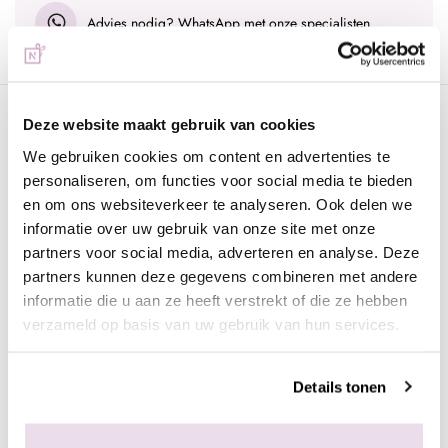
Advies nodig?
WhatsApp met onze specialisten
Omschrijving
Deze website maakt gebruik van cookies
We gebruiken cookies om content en advertenties te
Deze nude builder gel is een ontzettend sterkte gel. Door de
personaliseren, om functies voor social media te bieden
extreem vloeibare textuur kun je heel snel een mooie nagel
en om ons websiteverkeer te analyseren. Ook delen we
creëren. De liquid builder gel is net zo sterk als de color
informatie over uw gebruik van onze site met onze
builder gel maar levelt nog makkelijker. Deze is geschikt voor
partners voor social media, adverteren en analyse. Deze
vrijwel alle nageltypes en wordt voornamelijk gebruikt voor het
partners kunnen deze gegevens combineren met andere
opbouwen van de nagels. De liquid builder gel is in vele
informatie die u aan ze heeft verstrekt of die ze hebben
kleuren te verkrijgen en heeft een uitzonderlijk goede hechting.
verzameld op basis van uw gebruik van hun services.
Je kunt met deze gel de nagels opbouwen, verstevigen,
modelleren en kleur geven.
Details tonen
Iedere verpakking bevat 15 ml.