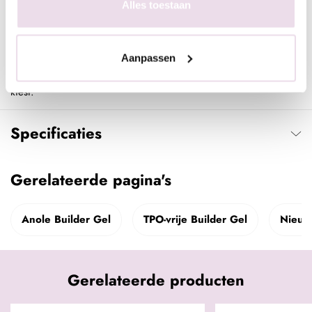
De kleuren die je op de foto’s ziet, kunnen enigszins afwijken
Alles toestaan
van de werkelijke kleuren van onze producten. Dit komt door
de instellingen van je computermonitor en/of telefoon. Dit geldt
ook voor de foto’s die we op onze social media gebruiken. Wij
Aanpassen
adviseren om eerst gelakte tips te bestellen voordat je een kleur
kiest.
Specificaties
Gerelateerde pagina's
Anole Builder Gel
TPO-vrije Builder Gel
Nieuw
Gerelateerde producten