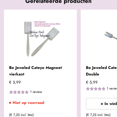
Gerelateerde producten
Be Jeweled Cateye Magneet
Be Jeweled Cat
vierkant
Double
€ 5,99
€ 5,99
1
revi
1
review
Niet op voorraad
+ In win
(€ 7,25 incl. btw)
(€ 7,25 incl. btw)