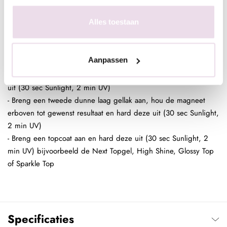
Be Jeweled Diamond Cateye DCA11 Oud Roze
Alles toestaan
aanbrengen op kunstnagels:
- Breng de kunstnagels aan zoals gebruikelijk en vijl deze in
model
Aanpassen
- Verwijder de stofresten
- Breng een dunne laag Be Jeweled Cateye aan en hard deze
uit (30 sec Sunlight, 2 min UV)
- Breng een tweede dunne laag gellak aan, hou de magneet
erboven tot gewenst resultaat en hard deze uit (30 sec Sunlight,
2 min UV)
- Breng een topcoat aan en hard deze uit (30 sec Sunlight, 2
min UV) bijvoorbeeld de Next Topgel, High Shine, Glossy Top
of Sparkle Top
Specificaties