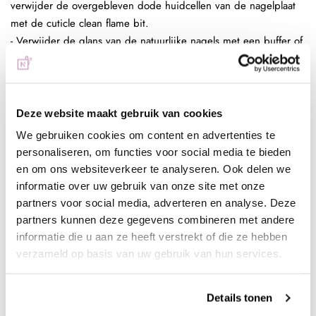
verwijder de overgebleven dode huidcellen van de nagelplaat
met de cuticle clean flame bit.
- Verwijder de glans van de natuurlijke nagels met een buffer of
zachte 180 gritt vijl
- Dehydrateer de natuurlijke nagels met magic prep
- Breng de ultrabond (primer) aan
- Breng een dunne laag basecoat aan en hard deze uit (30 sec
Deze website maakt gebruik van cookies
Sunlight, 2 min UV) bijvoorbeeld Rubber Base, Superbond Base
We gebruiken cookies om content en advertenties te
of de Base/Top
personaliseren, om functies voor social media te bieden
- Optioneel kun je een kleine bolling bouwen met rubber base
en om ons websiteverkeer te analyseren. Ook delen we
of structure gel en hard deze uit (30 sec Sunlight, 2 min UV)
informatie over uw gebruik van onze site met onze
- Breng een dunne laag Be Jeweled Cateye aan en hard deze
partners voor social media, adverteren en analyse. Deze
uit (30 sec Sunlight, 2 min UV)
partners kunnen deze gegevens combineren met andere
- Breng een tweede dunne laag gellak aan, hou de magneet
informatie die u aan ze heeft verstrekt of die ze hebben
erboven tot gewenst resultaat en hard deze uit (30 sec Sunlight,
verzameld op basis van uw gebruik van hun services.
2 min UV)
- Breng een topcoat aan en hard deze uit (30 sec Sunlight, 2
Details tonen
min UV) bijvoorbeeld de Base/Top of Next Topgel.