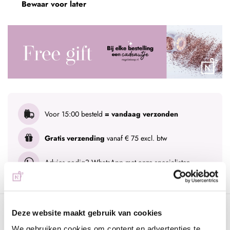
Bewaar voor later
Voor 15:00 besteld
= vandaag verzonden
Gratis verzending
vanaf € 75 excl. btw
Advies nodig?
WhatsApp met onze specialisten
Omschrijving
Deze website maakt gebruik van cookies
We gebruiken cookies om content en advertenties te