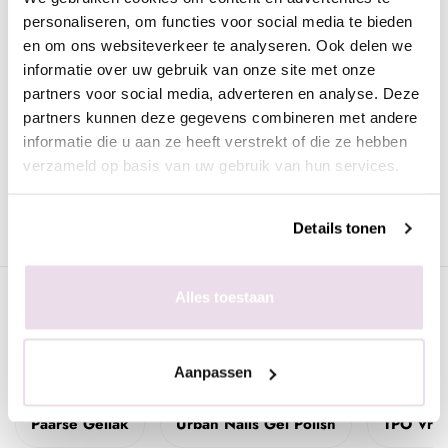
Urban Nails Distri Choice Kelly
personaliseren, om functies voor social media te bieden
De
Urban Nails Distri Choice Kelly
is van de beste kwaliteit
en om ons websiteverkeer te analyseren. Ook delen we
en geschikt voor zowel de natuurlijke als de kunstnagel. Deze
informatie over uw gebruik van onze site met onze
gellak kan worden uitgehard onder een UV lamp (2 minuten) of
partners voor social media, adverteren en analyse. Deze
een LED lamp (30 seconden). Deze verpakking is voorzien van
partners kunnen deze gegevens combineren met andere
een prettig kwastje zodat het strak aangebracht kan worden.
informatie die u aan ze heeft verstrekt of die ze hebben
verzameld op basis van uw gebruik van hun services.
Details tonen
Specificaties
Alles toestaan
Gerelateerde pagina's
Aanpassen
Paarse Gellak
Urban Nails Gel Polish
TPO Vrij