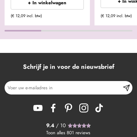
+ In win
+ In winkelwagen
(€ 12,09 incl. btw)
(€ 12,09 incl. btw)
Schrijf je in voor de nieuwsbrief
9.4
/ 10
Toon alles
801
reviews