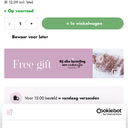
€ 12,09
Op voorraad
+ In winkelwagen
-
+
Bewaar voor later
Voor 15:00 besteld
= vandaag verzonden
Gratis verzending
vanaf € 75 excl. btw
Advies nodig?
WhatsApp met onze specialisten