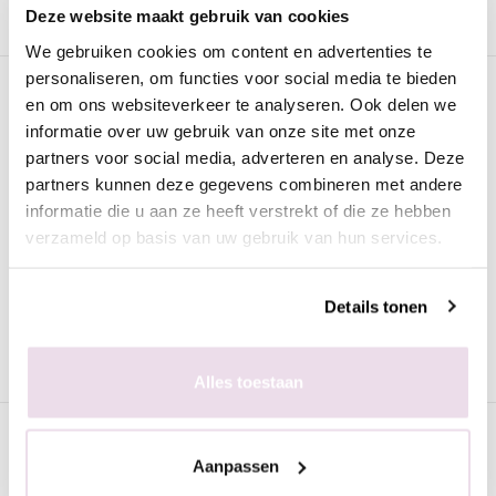
Deze website maakt gebruik van cookies
We gebruiken cookies om content en advertenties te
personaliseren, om functies voor social media te bieden
Omschrijving
en om ons websiteverkeer te analyseren. Ook delen we
informatie over uw gebruik van onze site met onze
Urban Nails Gelpolish Distri Choice |
partners voor social media, adverteren en analyse. Deze
Henneke
partners kunnen deze gegevens combineren met andere
De
Urban Nails Gelpolish Distri Choice Henneke
is van de
informatie die u aan ze heeft verstrekt of die ze hebben
beste kwaliteit en geschikt voor zowel de natuurlijke als de
verzameld op basis van uw gebruik van hun services.
kunstnagel. Deze gellak kan worden uitgehard onder een UV
lamp (2 minuten) of een LED lamp (60 seconden). Iedere
Details tonen
verpakking is voorzien van een prettig kwastje zodat het strak
aangebracht kan worden.
Alles toestaan
Specificaties
Aanpassen