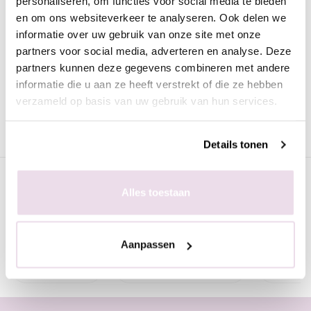
personaliseren, om functies voor social media te bieden
De
Urban Nails Distri Choice Marieke
is van de beste
en om ons websiteverkeer te analyseren. Ook delen we
kwaliteit en geschikt voor zowel de natuurlijke als de kunstnagel.
informatie over uw gebruik van onze site met onze
Deze gellak kan worden uitgehard onder een UV lamp (2
partners voor social media, adverteren en analyse. Deze
minuten) of een LED lamp (30 seconden). Iedere verpakking is
partners kunnen deze gegevens combineren met andere
voorzien van een prettig kwastje zodat het strak aangebracht
informatie die u aan ze heeft verstrekt of die ze hebben
kan worden.
verzameld op basis van uw gebruik van hun services.
Details tonen
Specificaties
Alles toestaan
Gerelateerde pagina's
Aanpassen
Blauwe Gellak
Urban Nails Gel Polish
TPO Vrij