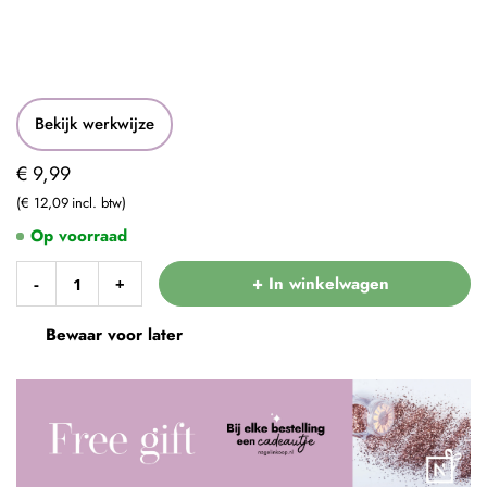
Bekijk werkwijze
€ 9,99
€ 12,09
Op voorraad
+ In winkelwagen
-
+
Bewaar voor later