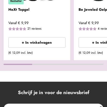
Bestseller
NeXt Topgel
Be Jeweled Gelp
Vanaf
€ 9,99
Vanaf
€ 9,99
21
reviews
4
revi
+ In winkelwagen
+ In win
(€ 12,09 incl. btw)
(€ 12,09 incl. btw)
Schrijf je in voor de nieuwsbrief