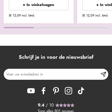
+ In winkelwagen
+ In win
(€ 12,09 incl. btw)
(€ 12,09 incl. btw)
Schrijf je in voor de nieuwsbrief
9.4
/ 10
Toon alles
801
reviews