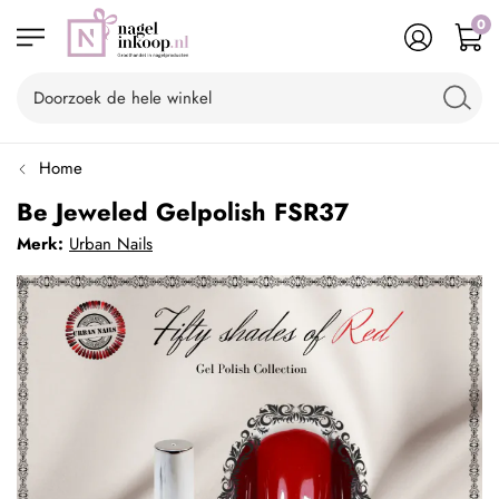
0
Home
Be Jeweled Gelpolish FSR37
Merk:
Urban Nails