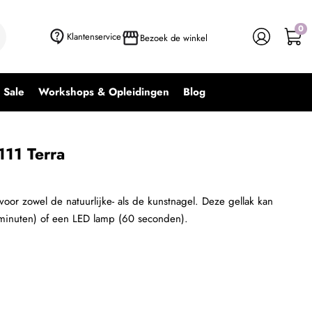
0
+ In winkelwagen
-
+
Klantenservice
Bezoek de winkel
Sale
Workshops & Opleidingen
Blog
111 Terra
 voor zowel de natuurlijke- als de kunstnagel. Deze gellak kan
minuten) of een LED lamp (60 seconden).