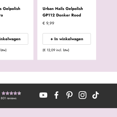
s Gelpolish
Urban Nails Gelpolish
ra
GP112 Donker Rood
€ 9,99
winkelwagen
+ In winkelwagen
 btw)
(€ 12,09 incl. btw)
801
reviews