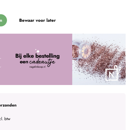
n
Bewaar voor later
erzonden
l. btw