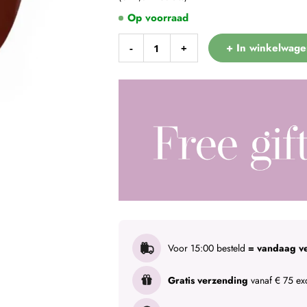
Op voorraad
+ In winkelwage
-
+
Voor 15:00 besteld
= vandaag v
Gratis verzending
vanaf € 75 exc