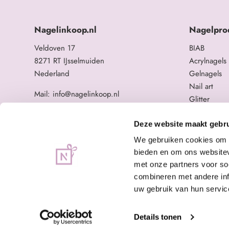
Nagelinkoop.nl
Nagelpro
Veldoven 17
BIAB
8271 RT IJsselmuiden
Acrylnagels
Nederland
Gelnagels
Nail art
Mail: info@nagelinkoop.nl
Glitter
Tel: 06-11588784
Opleidingen
BTW nummer: NL863104678B01
Overige na
Deze website maakt gebru
KvK nummer: 84123672
We gebruiken cookies om c
bieden en om ons websitev
met onze partners voor so
combineren met andere inf
uw gebruik van hun servic
Details tonen