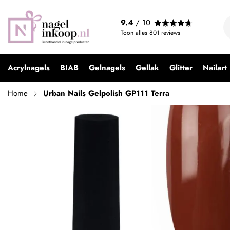
Urban Nails Gelpolish GP111 Terra
9.4
/ 10
€ 9,99
Toon alles
801
reviews
Acrylnagels
BIAB
Gelnagels
Gellak
Glitter
Nailart
Home
Urban Nails Gelpolish GP111 Terra