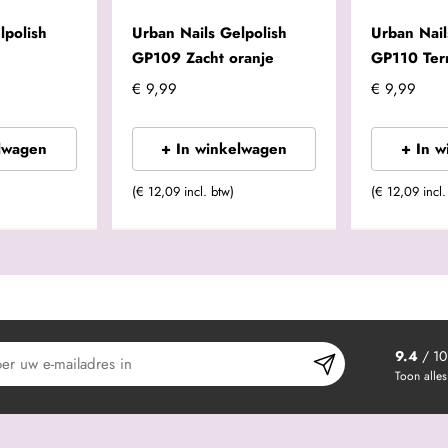
lpolish
Urban Nails Gelpolish
Urban Nail
GP109 Zacht oranje
GP110 Ter
€ 9,99
€ 9,99
lwagen
+ In winkelwagen
+ In 
(€ 12,09 incl. btw)
(€ 12,09 incl.
9.4
/ 10
Toon alles