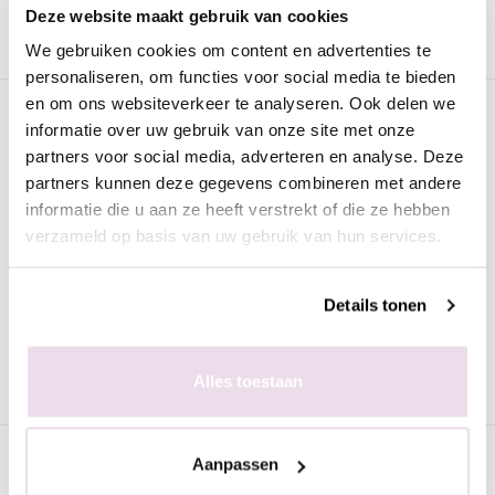
Advies nodig?
WhatsApp met onze specialisten
Deze website maakt gebruik van cookies
We gebruiken cookies om content en advertenties te
personaliseren, om functies voor social media te bieden
en om ons websiteverkeer te analyseren. Ook delen we
Omschrijving
informatie over uw gebruik van onze site met onze
partners voor social media, adverteren en analyse. Deze
Urban Nails Gelpolish GP177 Pink
partners kunnen deze gegevens combineren met andere
Mermaid Shimmer
informatie die u aan ze heeft verstrekt of die ze hebben
De
Urban Nails Gelpolish GP177 Pink Mermaid Shimmer
is
verzameld op basis van uw gebruik van hun services.
van de beste kwaliteit en geschikt voor zowel de natuurlijke als
de kunstnagel. Deze gellak kan worden uitgehard onder een UV
Details tonen
lamp (2 minuten) of een LED lamp (60 seconden). Iedere
verpakking is voorzien van een prettig kwastje zodat het strak
aangebracht kan worden.
Alles toestaan
Specificaties
Aanpassen