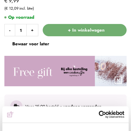
€ 9,99
€ 12,09
Op voorraad
+ In winkelwagen
-
+
Bewaar voor later
Voor 15:00 besteld
= vandaag verzonden
Gratis verzending
vanaf € 75 excl. btw