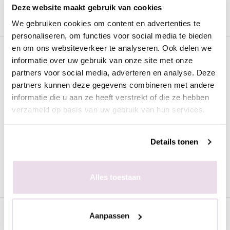
Advies nodig?
WhatsApp met onze specialisten
Deze website maakt gebruik van cookies
We gebruiken cookies om content en advertenties te
personaliseren, om functies voor social media te bieden
en om ons websiteverkeer te analyseren. Ook delen we
Omschrijving
informatie over uw gebruik van onze site met onze
partners voor social media, adverteren en analyse. Deze
Urban Nails Gelpolish GP180 Shimmer
partners kunnen deze gegevens combineren met andere
Holo Silver
informatie die u aan ze heeft verstrekt of die ze hebben
De
Urban Nails Gelpolish GP180 Shimmer Holo Silver
is
verzameld op basis van uw gebruik van hun services.
van de beste kwaliteit en geschikt voor zowel de natuurlijke als
de kunstnagel. Deze gellak kan worden uitgehard onder een UV
Details tonen
lamp (2 minuten) of een LED lamp (60 seconden). Iedere
verpakking is voorzien van een prettig kwastje zodat het strak
aangebracht kan worden.
Alles toestaan
Specificaties
Aanpassen