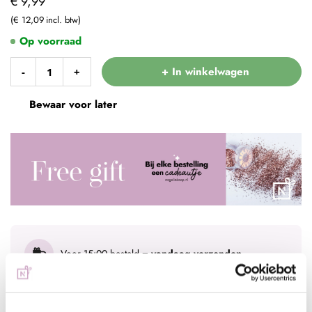
€ 9,99
€ 12,09
Op voorraad
+ In winkelwagen
-
+
Bewaar voor later
Voor 15:00 besteld
= vandaag verzonden
Gratis verzending
vanaf € 75 excl. btw