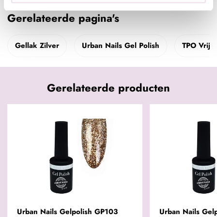
Gerelateerde pagina's
Gellak Zilver
Urban Nails Gel Polish
TPO Vrije
Gerelateerde producten
Urban Nails Gelpolish GP103
Urban Nails Gel