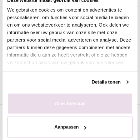
We gebruiken cookies om content en advertenties te
Omschrijving
personaliseren, om functies voor social media te bieden
en om ons websiteverkeer te analyseren. Ook delen we
Urban Nails Gelpolish GP67 Koraal
informatie over uw gebruik van onze site met onze
Met Glimmer
partners voor social media, adverteren en analyse. Deze
partners kunnen deze gegevens combineren met andere
De
Urban Nails Gelpolish GP67 Koraal Met Glimmer
is van
informatie die u aan ze heeft verstrekt of die ze hebben
de beste kwaliteit en geschikt voor zowel de natuurlijke als de
verzameld op basis van uw gebruik van hun services.
kunstnagel. Iedere verpakking is voorzien van een prettig
kwastje zodat het strak aangebracht kan worden.
Details tonen
Alles toestaan
Specificaties
Aanpassen
Gerelateerde pagina's