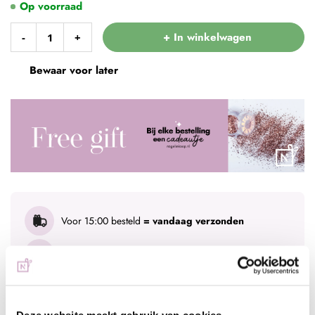
Op voorraad
+ In winkelwagen
-
+
Bewaar voor later
Voor 15:00 besteld
= vandaag verzonden
Gratis verzending
vanaf € 75 excl. btw
Advies nodig?
WhatsApp met onze specialisten
Deze website maakt gebruik van cookies