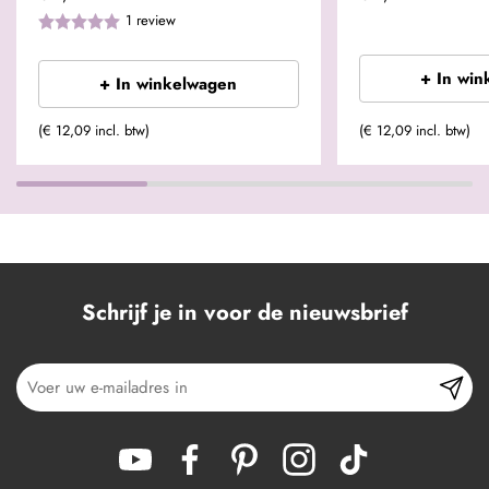
1
review
+ In win
+ In winkelwagen
(€ 12,09 incl. btw)
(€ 12,09 incl. btw)
Schrijf je in voor de nieuwsbrief