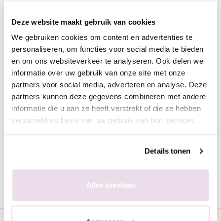
Gratis verzending
vanaf € 75 excl. btw
Deze website maakt gebruik van cookies
Advies nodig?
WhatsApp met onze specialisten
We gebruiken cookies om content en advertenties te
personaliseren, om functies voor social media te bieden
en om ons websiteverkeer te analyseren. Ook delen we
Omschrijving
informatie over uw gebruik van onze site met onze
partners voor social media, adverteren en analyse. Deze
Urban Nails Gelpolish GP92 Pastel
partners kunnen deze gegevens combineren met andere
Groen
informatie die u aan ze heeft verstrekt of die ze hebben
verzameld op basis van uw gebruik van hun services.
De
Urban Nails Gelpolish GP92 Pastel Groen
is van de
beste kwaliteit en geschikt voor zowel de natuurlijke als de
kunstnagel. Deze gellak kan worden uitgehard onder een UV
Details tonen
lamp (2 minuten) of een LED lamp (60 seconden). Iedere
verpakking is voorzien van een prettig kwastje zodat het strak
aangebracht kan worden.
Alles toestaan