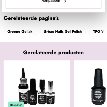
Specificaties
Aanpassen
Gerelateerde pagina's
Groene Gellak
Urban Nails Gel Polish
TPO Vri
Gerelateerde producten
Bestseller