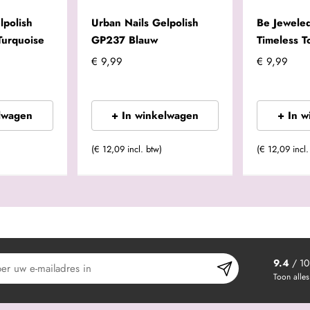
lpolish
Urban Nails Gelpolish
Be Jeweled
Turquoise
GP237 Blauw
Timeless T
€ 9,99
€ 9,99
lwagen
+ In winkelwagen
+ In 
(€ 12,09 incl. btw)
(€ 12,09 incl.
9.4
/ 10
Toon alles