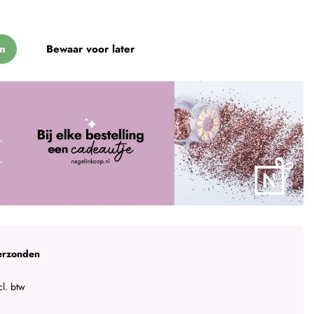
n
Bewaar voor later
erzonden
l. btw