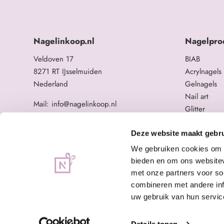
Nagelinkoop.nl
Nagelpro
Veldoven 17
BIAB
8271 RT IJsselmuiden
Acrylnagels
Nederland
Gelnagels
Nail art
Mail: info@nagelinkoop.nl
Glitter
Tel: 06-11588784
Opleidingen
BTW nummer: NL863104678B01
Overige na
Deze website maakt gebru
KvK nummer: 84123672
We gebruiken cookies om c
bieden en om ons websitev
met onze partners voor so
combineren met andere inf
uw gebruik van hun servic