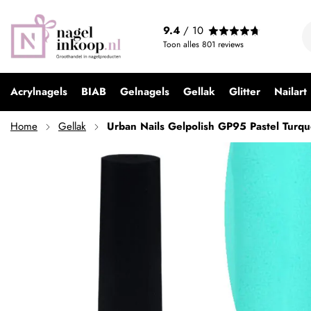
Urban Nails Gelpolish GP95 Pastel Turquoise
9.4
/ 10
€ 9,99
Toon alles
801
reviews
Acrylnagels
BIAB
Gelnagels
Gellak
Glitter
Nailart
Home
Gellak
Urban Nails Gelpolish GP95 Pastel Turqu