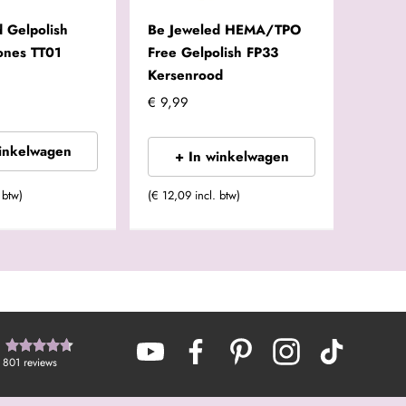
 Gelpolish
Be Jeweled HEMA/TPO
ones TT01
Free Gelpolish FP33
Kersenrood
€ 9,99
winkelwagen
+ In winkelwagen
 btw)
(€ 12,09 incl. btw)
801
reviews