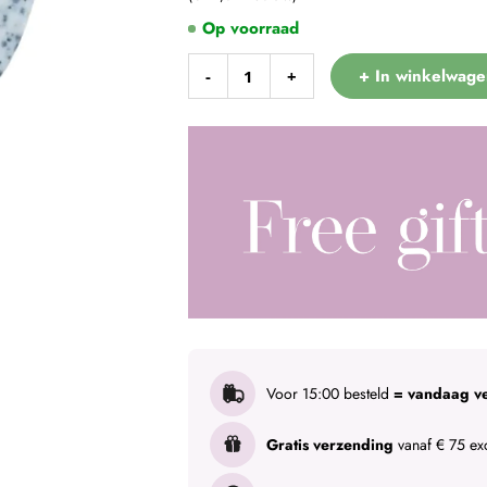
Op voorraad
+ In winkelwage
-
+
Voor 15:00 besteld
= vandaag v
Gratis verzending
vanaf € 75 exc