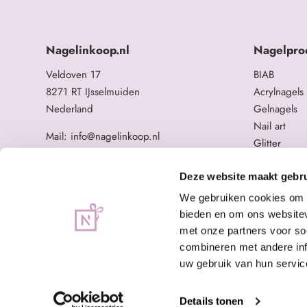
Nagelinkoop.nl
Nagelpro
Veldoven 17
BIAB
8271 RT IJsselmuiden
Acrylnagels
Nederland
Gelnagels
Nail art
Mail: info@nagelinkoop.nl
Glitter
Tel: 06-11588784
Opleidingen
BTW nummer: NL863104678B01
Overige na
Deze website maakt gebru
KvK nummer: 84123672
We gebruiken cookies om c
bieden en om ons websitev
met onze partners voor so
combineren met andere inf
uw gebruik van hun servic
Details tonen