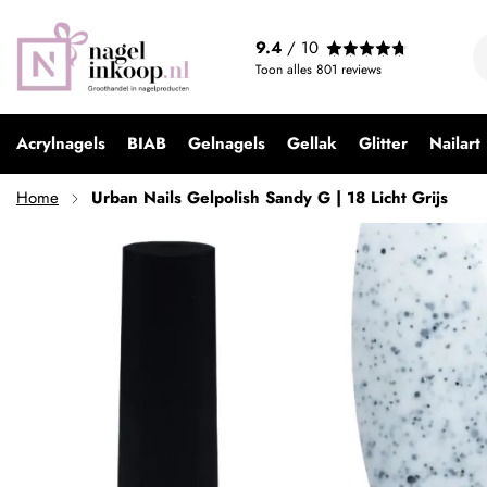
Urban Nails Gelpolish Sandy G | 18 Licht Grijs
9.4
/ 10
€ 9,99
Toon alles
801
reviews
Acrylnagels
BIAB
Gelnagels
Gellak
Glitter
Nailart
Home
Urban Nails Gelpolish Sandy G | 18 Licht Grijs