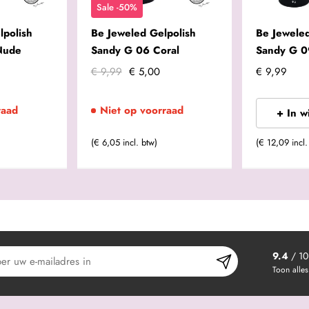
Sale -50%
lpolish
Be Jeweled Gelpolish
Be Jeweled
Nude
Sandy G 06 Coral
Sandy G 0
€ 9,99
€ 5,00
€ 9,99
raad
Niet op voorraad
+ In 
(€ 6,05 incl. btw)
(€ 12,09 incl.
9.4
/ 10
Toon alles