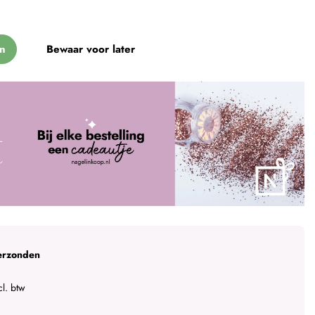
n
Bewaar voor later
erzonden
l. btw