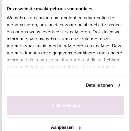
Gellak aanbrengen:
Deze website maakt gebruik van cookies
Be Jeweled Glass Gelpolish aanbrengen op
We gebruiken cookies om content en advertenties te
natuurlijke nagels:
personaliseren, om functies voor social media te bieden
- Duw de nagelriemen naar achter met de cuticle pusher en
en om ons websiteverkeer te analyseren. Ook delen we
verwijder de overgebleven dode huidcellen van de nagelplaat
informatie over uw gebruik van onze site met onze
met de cuticle clean flame bit.
partners voor social media, adverteren en analyse. Deze
- Verwijder de glans van de natuurlijke nagels met een buffer of
partners kunnen deze gegevens combineren met andere
zachte 180 gritt vijl
informatie die u aan ze heeft verstrekt of die ze hebben
- Dehydrateer de natuurlijke nagels met magic prep
verzameld op basis van uw gebruik van hun services.
- Breng de ultrabond (primer) aan
- Breng een dunne laag basecoat aan en hard deze uit (30 sec
Details tonen
Sunlight, 2 min UV) bijvoorbeeld Rubber Base, Superbond Base
of de Base/Top
- Optioneel kun je een kleine bolling bouwen met rubber base
Alles toestaan
of structure gel en hard deze uit (30 sec Sunlight, 2 min UV)
- Breng een dunne laag Be Jeweled Gelpolish aan en hard deze
uit (30 sec Sunlight, 2 min UV)
Aanpassen