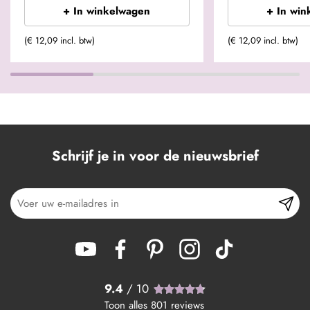
+ In winkelwagen
+ In win
(€ 12,09 incl. btw)
(€ 12,09 incl. btw)
Schrijf je in voor de nieuwsbrief
9.4
/ 10
Toon alles
801
reviews