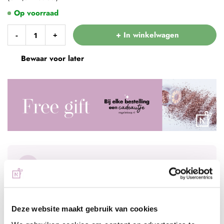
Op voorraad
+ In winkelwagen
-
+
Bewaar voor later
Voor 15:00 besteld
= vandaag verzonden
Gratis verzending
vanaf € 75 excl. btw
Deze website maakt gebruik van cookies
Advies nodig?
WhatsApp met onze specialisten