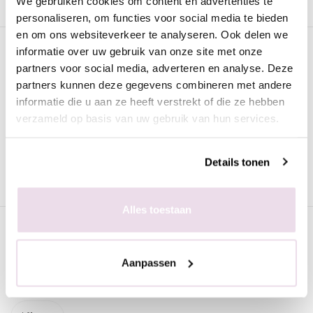
We gebruiken cookies om content en advertenties te
personaliseren, om functies voor social media te bieden
en om ons websiteverkeer te analyseren. Ook delen we
Omschrijving
informatie over uw gebruik van onze site met onze
partners voor social media, adverteren en analyse. Deze
Urban Nails Gelpolish GP205
partners kunnen deze gegevens combineren met andere
De
Urban Nails Gelpolish GP205
is van de beste kwaliteit en
informatie die u aan ze heeft verstrekt of die ze hebben
geschikt voor zowel de natuurlijke als de kunstnagel. Deze
verzameld op basis van uw gebruik van hun services.
gellak kan worden uitgehard onder een UV lamp (2 minuten) of
een LED lamp (60 seconden). Iedere verpakking is voorzien
Details tonen
van een prettig kwastje zodat het strak aangebracht kan worden.
Alles toestaan
Specificaties
Aanpassen
Gerelateerde pagina's