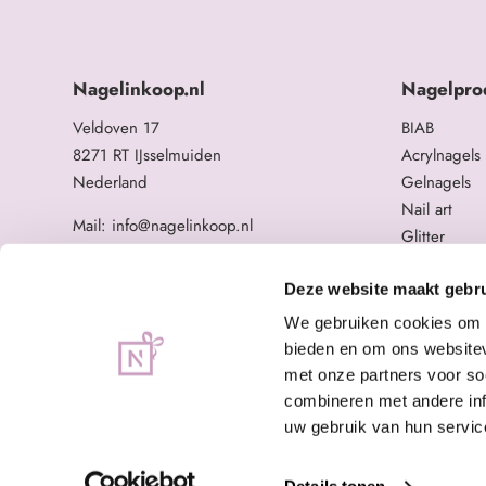
Nagelinkoop.nl
Nagelpro
Veldoven 17
BIAB
8271 RT IJsselmuiden
Acrylnagels
Nederland
Gelnagels
Nail art
Mail: info@nagelinkoop.nl
Glitter
Tel: 06-11588784
Opleidingen
BTW nummer: NL863104678B01
Overige na
Deze website maakt gebru
KvK nummer: 84123672
We gebruiken cookies om c
bieden en om ons websitev
met onze partners voor so
combineren met andere inf
uw gebruik van hun servic