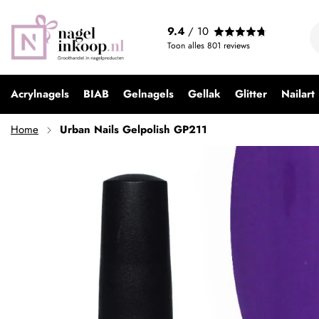
Urban Nails Gelpolish GP211
9.4
/ 10
€ 9,99
Toon alles
801
reviews
Acrylnagels
BIAB
Gelnagels
Gellak
Glitter
Nailart
Home
Urban Nails Gelpolish GP211