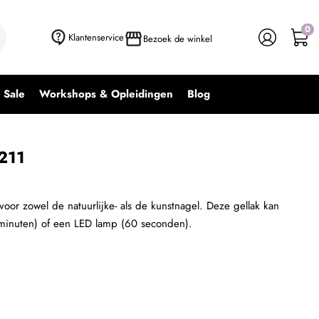
0
+ In winkelwagen
-
+
Klantenservice
Bezoek de winkel
Sale
Workshops & Opleidingen
Blog
P211
 voor zowel de natuurlijke- als de kunstnagel. Deze gellak kan
minuten) of een LED lamp (60 seconden).