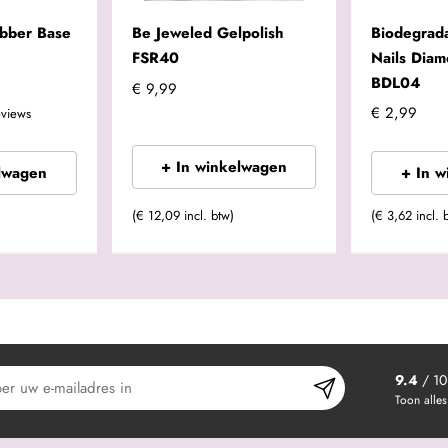
ubber Base
Be Jeweled Gelpolish
Biodegrad
FSR40
Nails Diam
BDL04
€ 9,99
€ 2,99
eviews
+ In winkelwagen
lwagen
+ In 
(€ 12,09 incl. btw)
(€ 3,62 incl. 
9.4
/ 10
Toon alles