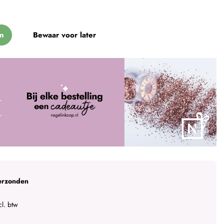
n
Bewaar voor later
erzonden
l. btw