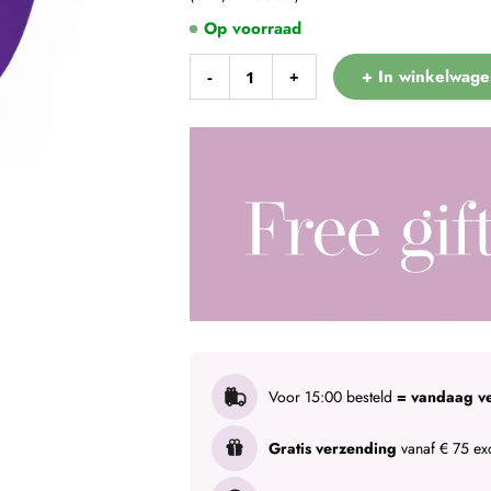
Op voorraad
+ In winkelwage
-
+
Voor 15:00 besteld
= vandaag v
Gratis verzending
vanaf € 75 exc