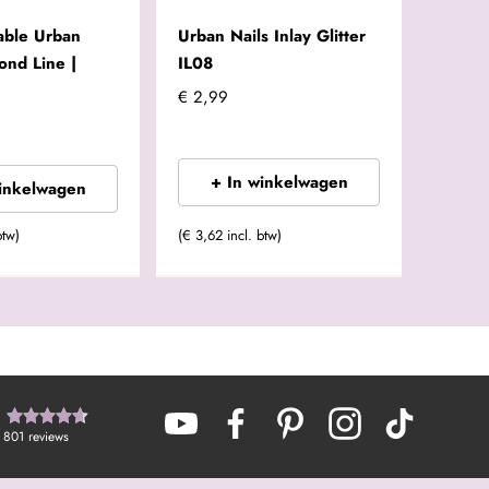
able Urban
Urban Nails Inlay Glitter
ond Line |
IL08
€ 2,99
+ In winkelwagen
winkelwagen
btw)
(€ 3,62 incl. btw)
801
reviews