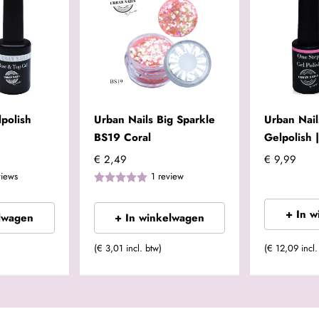
polish
Urban Nails Big Sparkle
Urban Nai
BS19 Coral
Gelpolish
€ 2,49
€ 9,99
views
1
review
+ In 
lwagen
+ In winkelwagen
(€ 3,01 incl. btw)
(€ 12,09 incl.