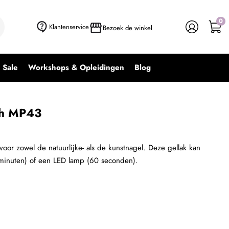
0
+ In winkelwagen
-
+
Klantenservice
Bezoek de winkel
Sale
Workshops & Opleidingen
Blog
ish MP43
 voor zowel de natuurlijke- als de kunstnagel. Deze gellak kan
minuten) of een LED lamp (60 seconden).