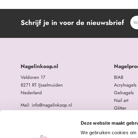
Schrijf je in voor de nieuwsbrief
Nagelinkoop.nl
Nagelpro
Veldoven 17
BIAB
8271 RT IJsselmuiden
Acrylnagels
Nederland
Gelnagels
Nail art
Mail: info@nagelinkoop.nl
Glitter
Tel: 06-11588784
Opleidingen
BTW nummer: NL863104678B01
Overige na
Deze website maakt gebru
KvK nummer: 84123672
We gebruiken cookies om c