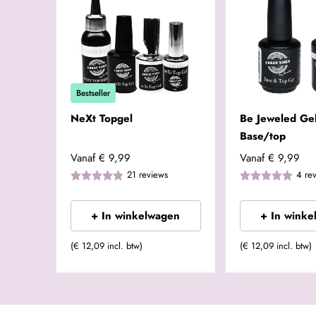
Bestseller
NeXt Topgel
Be Jeweled Gel
Base/top
Vanaf
€ 9,99
Vanaf
€ 9,99
21
reviews
4
re
+ In winkelwagen
+ In winke
(€ 12,09 incl. btw)
(€ 12,09 incl. btw)