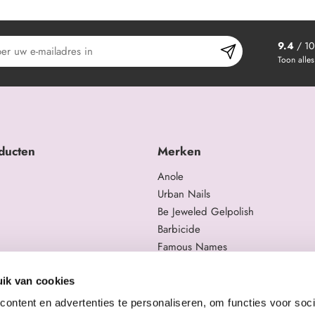
9.4
/ 10
Toon alles
ducten
Merken
Anole
Urban Nails
Be Jeweled Gelpolish
Barbicide
Famous Names
 en trainingen
Moyra
gelproducten
Swarovski
ik van cookies
Staleks Pro
ontent en advertenties te personaliseren, om functies voor soci