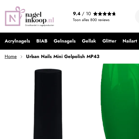
Urban Nails Mini Gelpolish MP43
9.4
/ 10
€ 9,99
Toon alles
800
reviews
Acrylnagels
BIAB
Gelnagels
Gellak
Glitter
Nailart
Home
Urban Nails Mini Gelpolish MP43