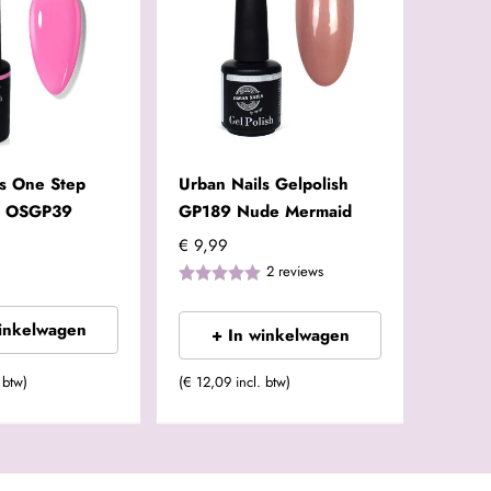
ls One Step
Urban Nails Gelpolish
 | OSGP39
GP189 Nude Mermaid
€ 9,99
2
reviews
winkelwagen
+ In winkelwagen
 btw)
(€ 12,09 incl. btw)