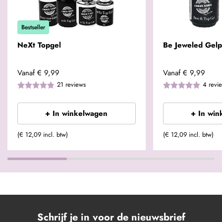
Bestseller
NeXt Topgel
Be Jeweled Gelp
Vanaf
€ 9,99
Vanaf
€ 9,99
21
reviews
4
revi
+ In winkelwagen
+ In win
(€ 12,09 incl. btw)
(€ 12,09 incl. btw)
Schrijf je in voor de nieuwsbrief