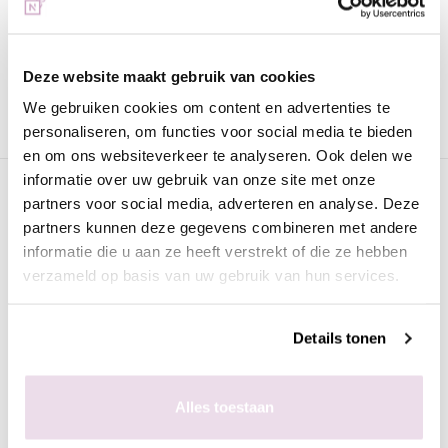
Voor 15:00 besteld
= vandaag verzonden
Gratis verzending
vanaf € 75 excl. btw
Deze website maakt gebruik van cookies
Advies nodig?
WhatsApp met onze specialisten
We gebruiken cookies om content en advertenties te
personaliseren, om functies voor social media te bieden
en om ons websiteverkeer te analyseren. Ook delen we
informatie over uw gebruik van onze site met onze
Omschrijving
partners voor social media, adverteren en analyse. Deze
partners kunnen deze gegevens combineren met andere
Urban Nails Mini Gelpolish Cateye
informatie die u aan ze heeft verstrekt of die ze hebben
MP45
verzameld op basis van uw gebruik van hun services.
Urban Nails Gelpolish
is van de beste kwaliteit en geschikt
voor zowel de natuurlijke als de kunstnagel. Deze gellak kan
Details tonen
worden uitgehard onder een UV lamp (2 minuten) of een LED
lamp (60 seconden). Deze verpakking bevat 8 gram en is
voorzien van een prettig kwastje zodat het strak aangebracht
Alles toestaan
kan worden.