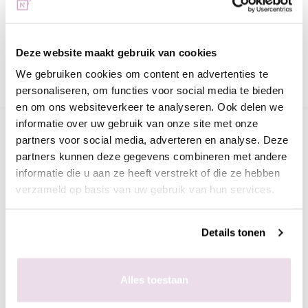
Voor 15:00 besteld
= vandaag verzonden
Gratis verzending
vanaf € 75 excl. btw
Deze website maakt gebruik van cookies
Advies nodig?
WhatsApp met onze specialisten
We gebruiken cookies om content en advertenties te
personaliseren, om functies voor social media te bieden
en om ons websiteverkeer te analyseren. Ook delen we
informatie over uw gebruik van onze site met onze
Omschrijving
partners voor social media, adverteren en analyse. Deze
partners kunnen deze gegevens combineren met andere
Urban Nails Mini Gelpolish Cateye
informatie die u aan ze heeft verstrekt of die ze hebben
MP49
verzameld op basis van uw gebruik van hun services.
Urban Nails Gelpolish
is van de beste kwaliteit en geschikt
voor zowel de natuurlijke als de kunstnagel. Deze gellak kan
Details tonen
worden uitgehard onder een UV lamp (2 minuten) of een LED
lamp (60 seconden). Deze verpakking bevat 8 gram en is
voorzien van een prettig kwastje zodat het strak aangebracht
Alles toestaan
kan worden.