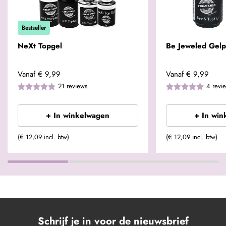
Bestseller
NeXt Topgel
Be Jeweled Gelp
Vanaf
€ 9,99
Vanaf
€ 9,99
21
reviews
4
revi
+ In winkelwagen
+ In win
(€ 12,09 incl. btw)
(€ 12,09 incl. btw)
Schrijf je in voor de nieuwsbrief