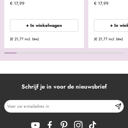
€ 17,99
€ 17,99
+ In winkelwagen
+ In win
(€ 21,77 incl. btw)
(€ 21,77 incl. btw)
Schrijf je in voor de nieuwsbrief