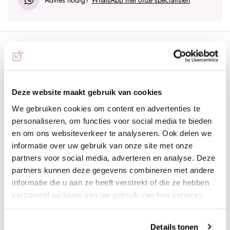
Omschrijving
Be Jeweled Enchanted EA10
Gelpolish van de beste kwaliteit, geschikt voor zowel de
Deze website maakt gebruik van cookies
natuurlijke- als de kunstnagel. Deze gellak kan worden uitgehard
We gebruiken cookies om content en advertenties te
onder een UV lamp (2 minuten) of een LED lamp (30
personaliseren, om functies voor social media te bieden
seconden).
en om ons websiteverkeer te analyseren. Ook delen we
informatie over uw gebruik van onze site met onze
De prachtige enchanted gelpolish kleuren zijn op iedere
partners voor social media, adverteren en analyse. Deze
ondergrond anders. Bijvoorbeeld op zwart of wit maar probeer
partners kunnen deze gegevens combineren met andere
ook eens andere mooie combinaties uit voor een verrassend
informatie die u aan ze heeft verstrekt of die ze hebben
effect. Op de afbeelding zie je deze kleur op een
verzameld op basis van uw gebruik van hun services.
lichte ondergrond.
Werkwijze:
Details tonen