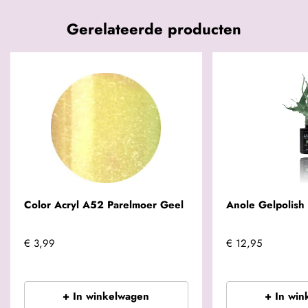
Gerelateerde producten
Color Acryl A52 Parelmoer Geel
Anole Gelpolish
€ 3,99
€ 12,95
+ In winkelwagen
+ In win