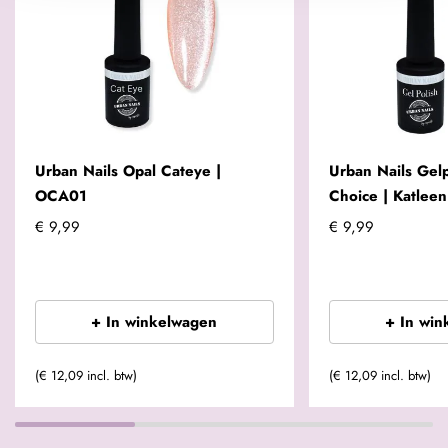
Urban Nails Opal Cateye |
Urban Nails Gelp
OCA01
Choice | Katleen
€ 9,99
€ 9,99
+ In winkelwagen
+ In win
(€ 12,09 incl. btw)
(€ 12,09 incl. btw)