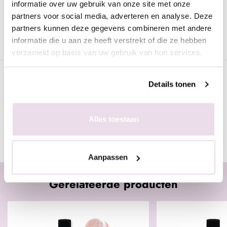
informatie over uw gebruik van onze site met onze
Omschrijving
partners voor social media, adverteren en analyse. Deze
partners kunnen deze gegevens combineren met andere
Blue Monday Kit Limited Edition
informatie die u aan ze heeft verstrekt of die ze hebben
Deze kit bevat 2 mooie blauwe kleuren gelpolish. Op is op!
verzameld op basis van uw gebruik van hun services.
Specificaties
Details tonen
Gerelateerde pagina's
Alles toestaan
Blauwe Gellak
Urban Nails Gel Polish
TPO Vrij
Aanpassen
Gerelateerde producten