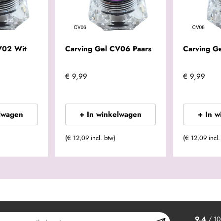
V02 Wit
Carving Gel CV06 Paars
Carving G
€ 9,99
€ 9,99
lwagen
+ In winkelwagen
+ In 
(€ 12,09 incl. btw)
(€ 12,09 incl.
9.4
/ 10