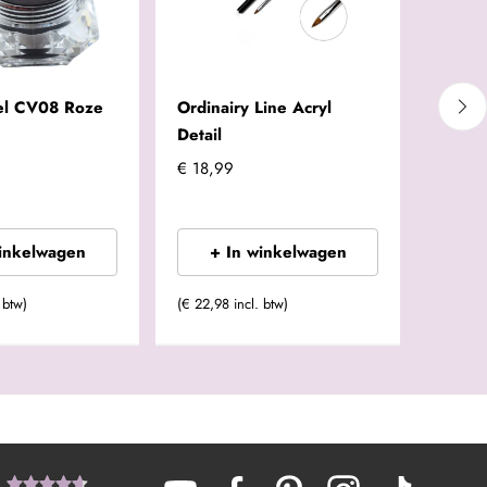
el CV08 Roze
Ordinairy Line Acryl
Urban
Detail
€ 18,99
Vanaf
winkelwagen
+ In winkelwagen
+
 btw)
(€ 22,98 incl. btw)
(€ 7,25 