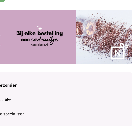
erzonden
l. btw
 specialisten