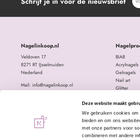
Schrijf je in voor de nieuwsbrief
Nagelinkoop.nl
Nagelpro
Veldoven 17
BIAB
8271 RT IJsselmuiden
Acrylnagels
Nederland
Gelnagels
Nail art
Mail: info@nagelinkoop.nl
Glitter
Tel: 06-11588784
Opleidingen
BTW nummer: NL863104678B01
Overige na
Deze website maakt gebru
KvK nummer: 84123672
We gebruiken cookies om c
bieden en om ons websitev
met onze partners voor so
combineren met andere inf