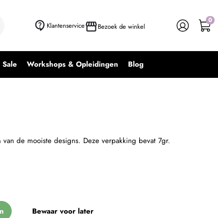
0
+ In winkelwagen
-
+
Klantenservice
Bezoek de winkel
Sale
Workshops & Opleidingen
Blog
en van de mooiste designs. Deze verpakking bevat 7gr.
n
Bewaar voor later