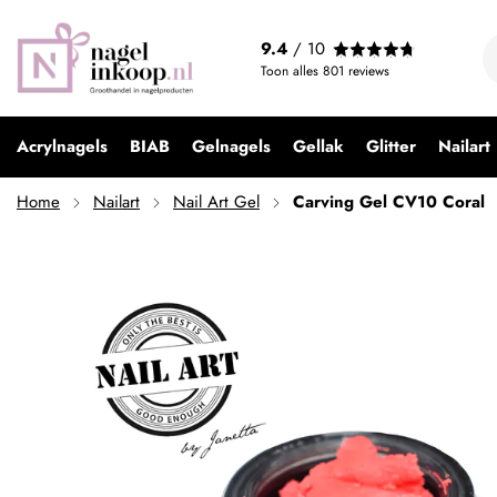
Carving Gel CV10 Coral
9.4
/ 10
€ 9,99
Toon alles
801
reviews
Acrylnagels
BIAB
Gelnagels
Gellak
Glitter
Nailart
Home
Nailart
Nail Art Gel
Carving Gel CV10 Coral