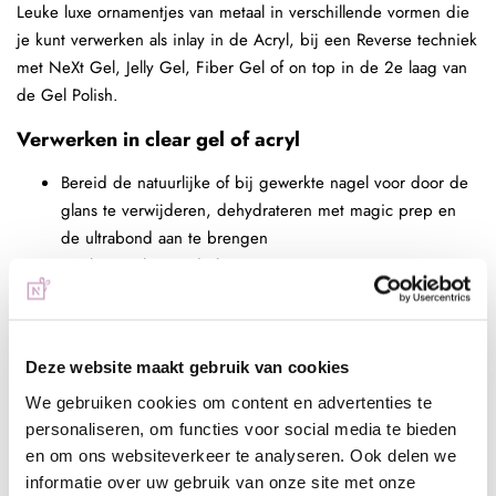
Leuke luxe ornamentjes van metaal in verschillende vormen die
je kunt verwerken als inlay in de Acryl, bij een Reverse techniek
met NeXt Gel, Jelly Gel, Fiber Gel of on top in de 2e laag van
de Gel Polish.
Verwerken in clear gel of acryl
Bereid de natuurlijke of bij gewerkte nagel voor door de
glans te verwijderen, dehydrateren met magic prep en
de ultrabond aan te brengen
Maak een clear onderlaag
Meng de glitter met clear gel/acryl of pak een bol clear
acryl en pak hiermee de glitter op
Verdeel de glitters naar wens over de nagels
Deze website maakt gebruik van cookies
Maak een bolling en seal de glitters helemaal af met clear
We gebruiken cookies om content en advertenties te
acryl/gel
personaliseren, om functies voor social media te bieden
Vijl de kunstnagel in model
en om ons websiteverkeer te analyseren. Ook delen we
Breng een topcoat naar wens aan, bijvoorbeeld next top,
informatie over uw gebruik van onze site met onze
high shine of glossy top