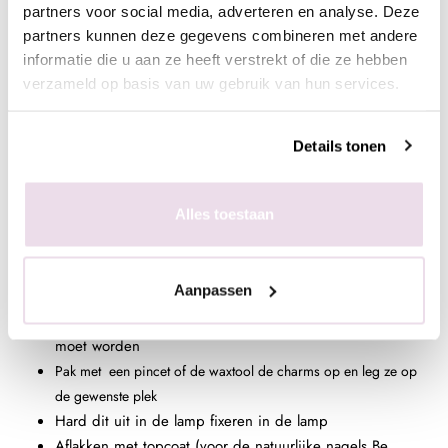
partners voor social media, adverteren en analyse. Deze
Indien je met gel werkt raden we de titanium gel clear
partners kunnen deze gegevens combineren met andere
aan, werk je liever met acryl? Kies dan voor de perfect
informatie die u aan ze heeft verstrekt of die ze hebben
clear.
verzameld op basis van uw gebruik van hun services.
In de plaklaag van de gekleurde gelpolish
Bereid de natuurlijke nagel voor door de glans te
Details tonen
verwijderen, dehydrateren met magic prep en de
ultrabond aan te brengen
Alles toestaan
Breng de rubber base, superbond base gel, of Be
Jeweled base/top aan
Kies een gelpolish naar wens, breng deze 2 dunne lagen
Aanpassen
aan (telkens uitharden, 30 sec sunlight, 2 min UV)
Breng de gem gel aan op de plek waar het geplaatst
moet worden
Pak met een pincet of de waxtool de charms op en leg ze op
de gewenste plek
Hard dit uit in de lamp fixeren in de lamp
Aflakken met topcoat (voor de natuurlijke nagels Be