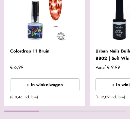
Colordrop 11 Bruin
Urban Nails Build
BB02 | Soft Whi
€ 6,99
Vanaf
€ 9,99
+ In winkelwagen
+ In win
(€ 8,46 incl. btw)
(€ 12,09 incl. btw)