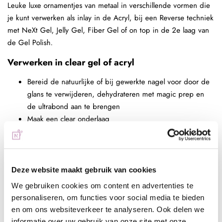
Leuke luxe ornamentjes van metaal in verschillende vormen die
je kunt verwerken als inlay in de Acryl, bij een Reverse techniek
met NeXt Gel, Jelly Gel, Fiber Gel of on top in de 2e laag van
de Gel Polish.
Verwerken in clear gel of acryl
Bereid de natuurlijke of bij gewerkte nagel voor door de
glans te verwijderen, dehydrateren met magic prep en
de ultrabond aan te brengen
Maak een clear onderlaag
Meng de glitter met clear gel/acryl of pak een bol clear
acryl en pak hiermee de glitter op
Verdeel de glitters naar wens over de nagels
Maak een bolling en seal de glitters helemaal af met clear
Deze website maakt gebruik van cookies
acryl/gel
We gebruiken cookies om content en advertenties te
Vijl de kunstnagel in model
personaliseren, om functies voor social media te bieden
Breng een topcoat naar wens aan, bijvoorbeeld next top,
en om ons websiteverkeer te analyseren. Ook delen we
high shine of glossy top
informatie over uw gebruik van onze site met onze