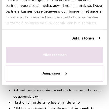
Indien je met gel werkt raden we de titanium gel clear
partners voor social media, adverteren en analyse. Deze
aan, werk je liever met acryl? Kies dan voor de perfect
partners kunnen deze gegevens combineren met andere
clear.
informatie die u aan ze heeft verstrekt of die ze hebben
verzameld op basis van uw gebruik van hun services.
In de plaklaag van de gekleurde gelpolish
Bereid de natuurlijke nagel voor door de glans te
Details tonen
verwijderen, dehydrateren met magic prep en de
ultrabond aan te brengen
Breng de rubber base, superbond base gel, of Be
Alles toestaan
Jeweled base/top aan
Kies een gelpolish naar wens, breng deze 2 dunne lagen
aan (telkens uitharden, 30 sec sunlight, 2 min UV)
Aanpassen
Breng de gem gel aan op de plek waar het geplaatst
moet worden
Pak met een pincet of de waxtool de charms op en leg ze op
de gewenste plek
Hard dit uit in de lamp fixeren in de lamp
Aflakken met topcoat (voor de natuurlijke nagels Be