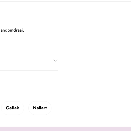
handomdraai.
Gellak
Nailart