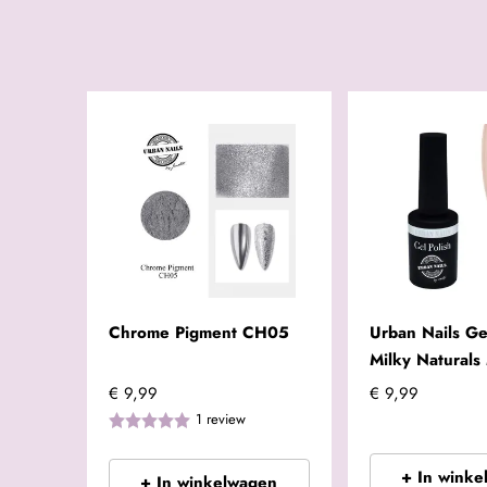
Chrome Pigment CH05
Urban Nails Ge
Milky Natural
€ 9,99
€ 9,99
1
review
+ In winke
+ In winkelwagen