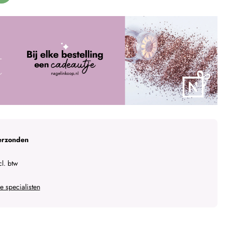
erzonden
l. btw
 specialisten