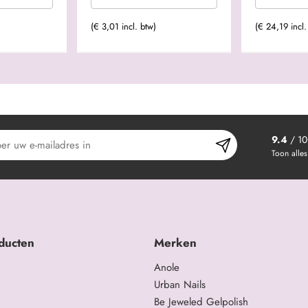
(€ 3,01 incl. btw)
(€ 24,19 incl.
9.4
/ 10
Toon alles
ducten
Merken
Anole
Urban Nails
Be Jeweled Gelpolish