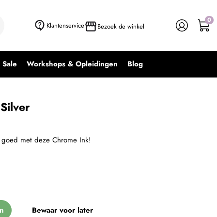
0
+ In winkelwagen
-
+
Klantenservice
Bezoek de winkel
Sale
Workshops & Opleidingen
Blog
Silver
je goed met deze Chrome Ink!
n
Bewaar voor later