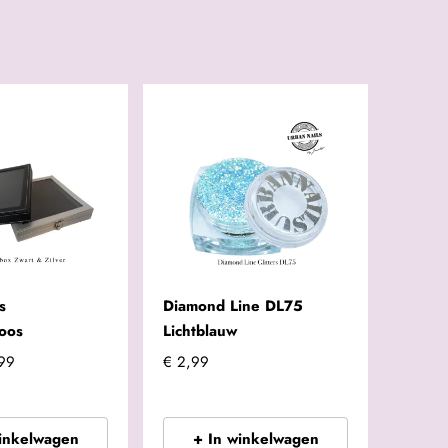
s
Diamond Line DL75
oos
Lichtblauw
,99
€ 2,99
winkelwagen
+ In winkelwagen