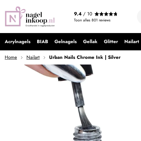
Urban Nails Chrome Ink | Silver
9.4
/ 10
€ 9,99
Toon alles
801
reviews
Acrylnagels
BIAB
Gelnagels
Gellak
Glitter
Nailart
Home
Nailart
Urban Nails Chrome Ink | Silver