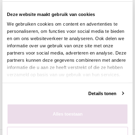
Urban Nails Chrome Pigment CH13 Purple
Deze website maakt gebruik van cookies
Prachtige pigmenten om het mooiste chrome effect te
verkrijgen. Chromedesigns zijn helemaal hot en Urban Nails
We gebruiken cookies om content en advertenties te
heeft een prachtige collectie. Lees onderstaande tips en
personaliseren, om functies voor social media te bieden
en om ons websiteverkeer te analyseren. Ook delen we
doorloop de volgende stappen voor het ultieme chrome-effect.
informatie over uw gebruik van onze site met onze
partners voor social media, adverteren en analyse. Deze
Werkwijze voor mooiste chrome-effect nagels:
partners kunnen deze gegevens combineren met andere
- Maak een gekleurde basis (meestal zwart);
informatie die u aan ze heeft verstrekt of die ze hebben
- Breng de High Shine aan en hard deze uit; (2 minuten UV en
verzameld op basis van uw gebruik van hun services.
30 seconden LED)
- Breng vervolgens het pigment aan met een
oogschaduwapplicator;
Details tonen
- Fixeer in de lamp;
- Breng de Superbond Basegel aan en hard deze uit;
- Lak af met Urban Nails Next Topgel en hard deze ui.
Alles toestaan