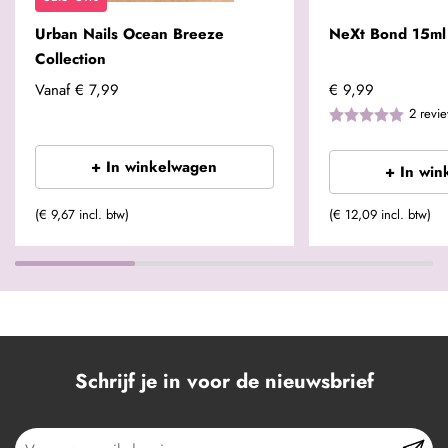
Urban Nails Ocean Breeze
NeXt Bond 15ml
Collection
Vanaf
€ 7,99
€ 9,99
2
revi
+ In winkelwagen
+ In win
(€ 9,67 incl. btw)
(€ 12,09 incl. btw)
Schrijf je in voor de nieuwsbrief