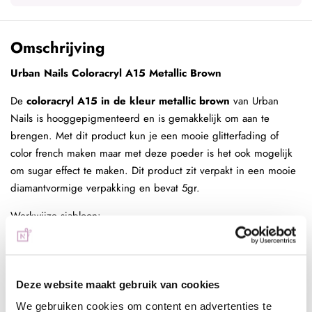
Omschrijving
Urban Nails Coloracryl A15 Metallic Brown
De
coloracryl A15 in de kleur metallic brown
van Urban
Nails is hooggepigmenteerd en is gemakkelijk om aan te
brengen. Met dit product kun je een mooie glitterfading of
color french maken maar met deze poeder is het ook mogelijk
om sugar effect te maken. Dit product zit verpakt in een mooie
diamantvormige verpakking en bevat 5gr.
Werkwijze sjabloon:
- Bereid de natuurlijke nagels voor door de nagelriemen naar
achter te duwen, nagels kort te vijlen en de glans te
verwijderen
Deze website maakt gebruik van cookies
- Dehydrateer de natuurlijke nagel door schoon te maken met
de magic prep
We gebruiken cookies om content en advertenties te