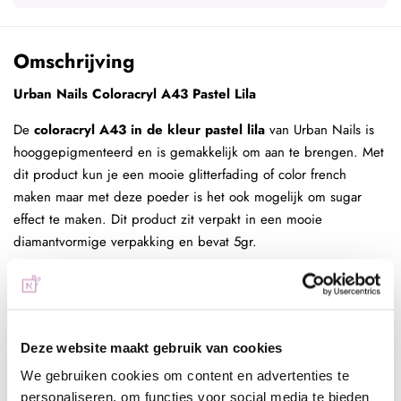
Omschrijving
Urban Nails Coloracryl A43 Pastel Lila
De
coloracryl A43 in de kleur pastel lila
van Urban Nails is
hooggepigmenteerd en is gemakkelijk om aan te brengen. Met
dit product kun je een mooie glitterfading of color french
maken maar met deze poeder is het ook mogelijk om sugar
effect te maken. Dit product zit verpakt in een mooie
diamantvormige verpakking en bevat 5gr.
Werkwijze sjabloon:
- Bereid de natuurlijke nagels voor door de nagelriemen naar
achter te duwen, nagels kort te vijlen en de glans te
verwijderen
Deze website maakt gebruik van cookies
- Dehydrateer de natuurlijke nagel door schoon te maken met
We gebruiken cookies om content en advertenties te
de magic prep
personaliseren, om functies voor social media te bieden