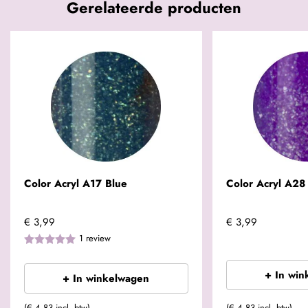
Gerelateerde producten
Color Acryl A17 Blue
Color Acryl A28 
€ 3,99
€ 3,99
1
review
+ In win
+ In winkelwagen
(€ 4,83 incl. btw)
(€ 4,83 incl. btw)