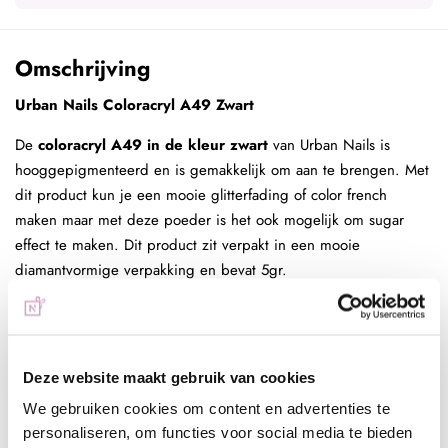
Omschrijving
Urban Nails Coloracryl A49 Zwart
De
coloracryl A49 in de kleur zwart
van Urban Nails is
hooggepigmenteerd en is gemakkelijk om aan te brengen. Met
dit product kun je een mooie glitterfading of color french
maken maar met deze poeder is het ook mogelijk om sugar
effect te maken. Dit product zit verpakt in een mooie
diamantvormige verpakking en bevat 5gr.
Werkwijze sjabloon:
- Bereid de natuurlijke nagels voor door de nagelriemen naar
achter te duwen, nagels kort te vijlen en de glans te
Deze website maakt gebruik van cookies
verwijderen
- Dehydrateer de natuurlijke nagel door schoon te maken met
We gebruiken cookies om content en advertenties te
personaliseren, om functies voor social media te bieden
de magic prep