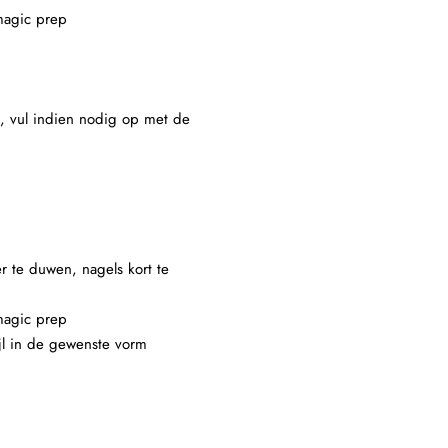
 magic prep
t, vul indien nodig op met de
r te duwen, nagels kort te
 magic prep
ijl in de gewenste vorm