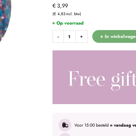
€ 3,99
€ 4,83
Op voorraad
+ In winkelwage
-
+
Voor 15:00 besteld
= vandaag v