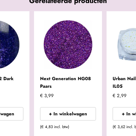
Gerelateerde producten
2 Dark
Next Generation NG08
Urban Nails
Paars
IL05
€ 3,99
€ 2,99
lwagen
+ In winkelwagen
+ In 
(€ 4,83 incl. btw)
(€ 3,62 incl. 