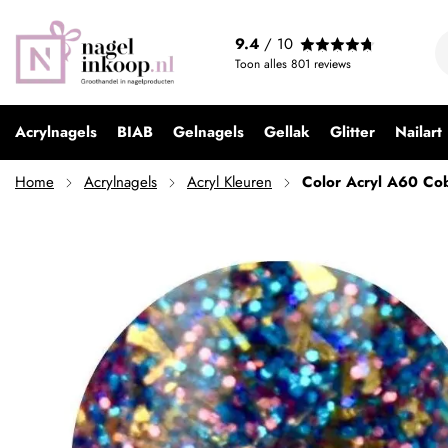
Color Acryl A60 Cobalt Shimmer
9.4
/ 10
€ 3,99
Toon alles
801
reviews
Acrylnagels
BIAB
Gelnagels
Gellak
Glitter
Nailart
Home
Acrylnagels
Acryl Kleuren
Color Acryl A60 Co