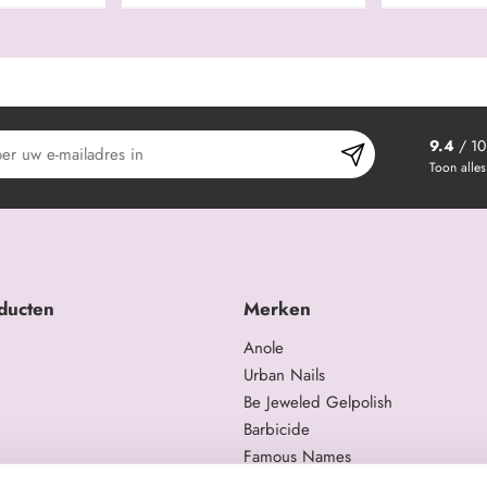
9.4
/ 10
Toon alles
ducten
Merken
Anole
Urban Nails
Be Jeweled Gelpolish
Barbicide
Famous Names
 en trainingen
Moyra