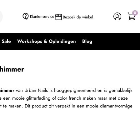
0
+ In winkelwagen
-
+
Klantenservice
Bezoek de winkel
Sale
Workshops & Opleidingen
Blog
Shimmer
shimmer
van Urban Nails is hooggepigmenteerd en is gemakkelijk
e een mooie glitterfading of color french maken maar met deze
ct te maken. Dit product zit verpakt in een mooie diamantvormige