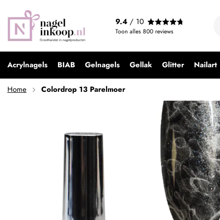
Colordrop 13 Parelmoer
9.4
/ 10
€ 6,99
Toon alles
800
reviews
Acrylnagels
BIAB
Gelnagels
Gellak
Glitter
Nailart
Home
Colordrop 13 Parelmoer