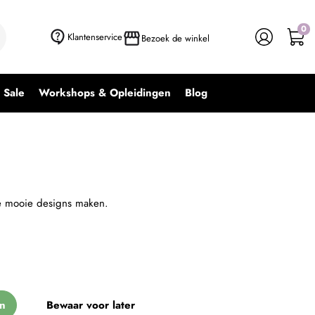
0
+ In winkelwagen
-
+
Klantenservice
Bezoek de winkel
Sale
Workshops & Opleidingen
Blog
le mooie designs maken.
n
Bewaar voor later