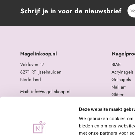
Schrijf je in voor de nieuwsbrief
Nagelinkoop.nl
Nagelpro
Veldoven 17
BIAB
8271 RT IJsselmuiden
Acrylnagels
Nederland
Gelnagels
Nail art
Mail: info@nagelinkoop.nl
Glitter
Tel: 06-11588784
Opleidingen
BTW nummer: NL863104678B01
Overige na
Deze website maakt gebru
KvK nummer: 84123672
We gebruiken cookies om c
bieden en om ons websitev
met onze partners voor so