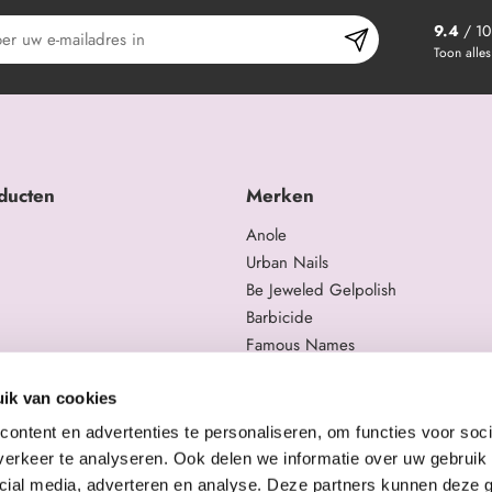
9.4
/ 10
Toon alles
ducten
Merken
Anole
Urban Nails
Be Jeweled Gelpolish
Barbicide
Famous Names
 en trainingen
Moyra
gelproducten
Swarovski
ik van cookies
Staleks Pro
ontent en advertenties te personaliseren, om functies voor soci
erkeer te analyseren. Ook delen we informatie over uw gebruik 
cial media, adverteren en analyse. Deze partners kunnen deze