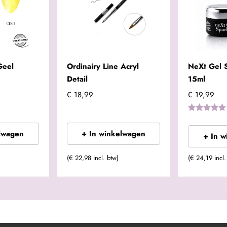
Geel
Ordinairy Line Acryl
NeXt Gel 
Detail
15ml
€ 18,99
€ 19,99
lwagen
+ In winkelwagen
+ In 
(€ 22,98 incl. btw)
(€ 24,19 incl.