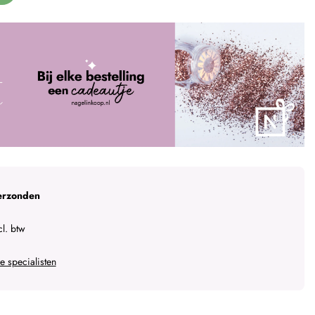
erzonden
l. btw
 specialisten