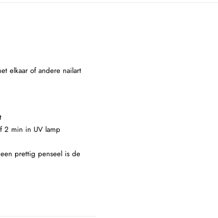
t elkaar of andere nailart
t
of 2 min in UV lamp
 een prettig penseel is de