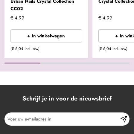
Urban Nails Crystal Collection
Crystal Collecti
CC02
€ 4,99
€ 4,99
+ In winkelwagen
+ In win
(€ 6,04 incl. btw)
(€ 6,04 incl. btw)
Schrijf je in voor de nieuwsbrief