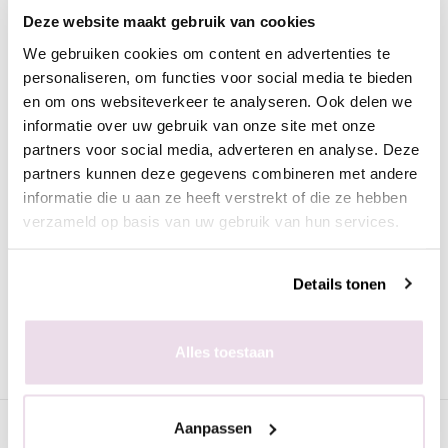
Crystal Collection CC04
Deze website maakt gebruik van cookies
Deze prachtige crystal pigmenten hebben een mega shine.
We gebruiken cookies om content en advertenties te
Prachtig om in de plaklaag van de gelpolish te poetsen of in de
personaliseren, om functies voor social media te bieden
gel/acryl te verwerken. Op de afbeelding is het pigment te
en om ons websiteverkeer te analyseren. Ook delen we
zien op zwart maar het pigment is licht van kleur en kan op
informatie over uw gebruik van onze site met onze
diverse tinten ondergrond verwerkt worden.
partners voor social media, adverteren en analyse. Deze
partners kunnen deze gegevens combineren met andere
informatie die u aan ze heeft verstrekt of die ze hebben
Werkwijze
verzameld op basis van uw gebruik van hun services.
- Bereid de natuurlijke nagel of kunstnagel voor zoals
gebruikelijk
- Breng de gewenste kleur ondergrond (met plaklaag) aan en
Details tonen
hard deze uit
- Breng het pigment aan met de fluf
- Fixeer 10 seconden in de lamp
Alles toestaan
- Breng de topcoat aan naar wens en hard deze uit
Specificaties
Aanpassen