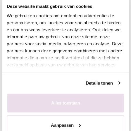
Crystal Collection CC30
Deze website maakt gebruik van cookies
Deze prachtige crystal pigmenten hebben een mega shine.
We gebruiken cookies om content en advertenties te
Prachtig om in de plaklaag van de gelpolish te poetsen of in de
personaliseren, om functies voor social media te bieden
gel/acryl te verwerken. Op de afbeelding is het pigment te
en om ons websiteverkeer te analyseren. Ook delen we
zien op zwart maar het pigment is licht van kleur en kan op
informatie over uw gebruik van onze site met onze
diverse tinten ondergrond verwerkt worden.
partners voor social media, adverteren en analyse. Deze
partners kunnen deze gegevens combineren met andere
informatie die u aan ze heeft verstrekt of die ze hebben
Werkwijze
verzameld op basis van uw gebruik van hun services.
- Bereid de natuurlijke nagel of kunstnagel voor zoals
gebruikelijk
- Breng de gewenste kleur ondergrond (met plaklaag) aan en
Details tonen
hard deze uit
- Breng het pigment aan met de fluf
- Fixeer 10 seconden in de lamp
Alles toestaan
- Breng de topcoat aan naar wens en hard deze uit
Specificaties
Aanpassen