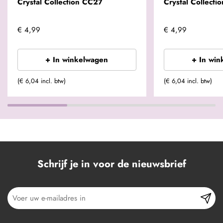
Crystal Collection CC27
Crystal Collect
€ 4,99
€ 4,99
+ In winkelwagen
+ In win
(€ 6,04 incl. btw)
(€ 6,04 incl. btw)
Schrijf je in voor de nieuwsbrief