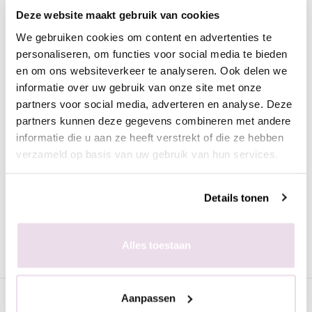
Crystal Collection CC38
Deze website maakt gebruik van cookies
Deze prachtige crystal pigmenten hebben een mega shine.
We gebruiken cookies om content en advertenties te
Prachtig om in de plaklaag van de gelpolish te poetsen of in de
personaliseren, om functies voor social media te bieden
gel/acryl te verwerken. Op de afbeelding is het pigment te
en om ons websiteverkeer te analyseren. Ook delen we
zien op zwart maar het pigment is licht van kleur en kan op
informatie over uw gebruik van onze site met onze
diverse tinten ondergrond verwerkt worden.
partners voor social media, adverteren en analyse. Deze
partners kunnen deze gegevens combineren met andere
informatie die u aan ze heeft verstrekt of die ze hebben
Werkwijze
verzameld op basis van uw gebruik van hun services.
- Bereid de natuurlijke nagel of kunstnagel voor zoals
gebruikelijk
- Breng de gewenste kleur ondergrond (met plaklaag) aan en
Details tonen
hard deze uit
- Breng het pigment aan met de fluf
- Fixeer 10 seconden in de lamp
Alles toestaan
- Breng de topcoat aan naar wens en hard deze uit
Specificaties
Aanpassen