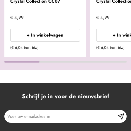
Crystal Collection CC07
Crystal Collecti
€ 4,99
€ 4,99
+ In winkelwagen
+ In win
(€ 6,04 incl. btw)
(€ 6,04 incl. btw)
Schrijf je in voor de nieuwsbrief