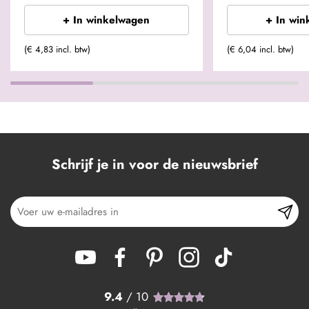
+ In winkelwagen
+ In win
(€ 4,83 incl. btw)
(€ 6,04 incl. btw)
Schrijf je in voor de nieuwsbrief
9.4
/ 10