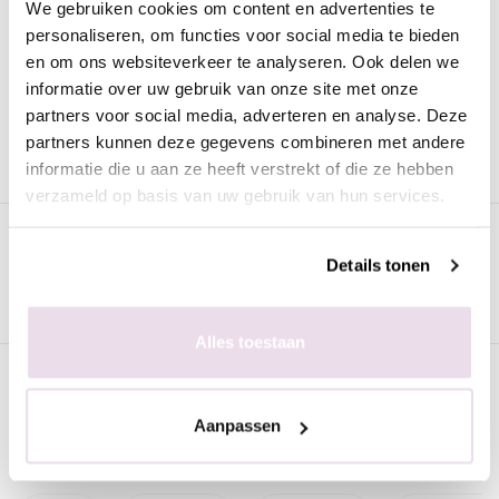
We gebruiken cookies om content en advertenties te
Voor 15:00 besteld
= vandaag verzonden
personaliseren, om functies voor social media te bieden
en om ons websiteverkeer te analyseren. Ook delen we
Gratis verzending
vanaf € 75 excl. btw
informatie over uw gebruik van onze site met onze
partners voor social media, adverteren en analyse. Deze
Advies nodig?
WhatsApp met onze specialisten
partners kunnen deze gegevens combineren met andere
informatie die u aan ze heeft verstrekt of die ze hebben
verzameld op basis van uw gebruik van hun services.
Omschrijving
Details tonen
Deze handige bit is ideaal voor het schoonmaken van de
nagelriemen.
Alles toestaan
Specificaties
Aanpassen
Gerelateerde pagina's