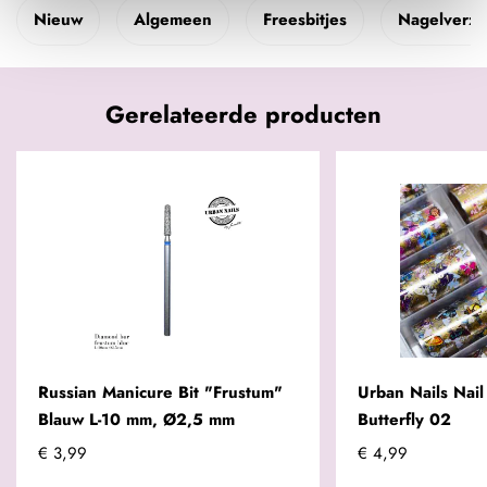
Nieuw
Algemeen
Freesbitjes
Nagelverzo
Gerelateerde producten
Russian Manicure Bit "Frustum"
Urban Nails Nail 
Blauw L-10 mm, Ø2,5 mm
Butterfly 02
€ 3,99
€ 4,99