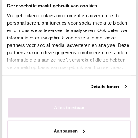
Omschrijving
Deze website maakt gebruik van cookies
Deze Lip Balm helpt ogenblikkelijk tegen schrale lippen;
We gebruiken cookies om content en advertenties te
Geen kunstmatige toevoegingen;
personaliseren, om functies voor social media te bieden
De avocado-olie zorgt voor een super hydratering;
en om ons websiteverkeer te analyseren. Ook delen we
De extra virgin olijfolie bevat squalene. Dat is een
informatie over uw gebruik van onze site met onze
partners voor social media, adverteren en analyse. Deze
verzachter die reeds aanwezig is in huid en nagels;
partners kunnen deze gegevens combineren met andere
Jojoba-olie zorgt ervoor dat de huid optimaal absorbeert;
informatie die u aan ze heeft verstrekt of die ze hebben
Bevat een krachtige antioxidant, namelijk vitamine E, die
verzameld op basis van uw gebruik van hun services.
de vrije radicalen in huid neutraliseert en vernietigt,
voordat er schade veroorzaakt kan worden.
Ook bevat de Lip Balm bijenwas, cacaoboter,
Details tonen
kokosnootolie en Aloë Vera.
Vrij van parabenen of petroleum.
Alles toestaan
Let op! Ben jij een nagelstyliste, pedicure of heb je een
ander bedrijf in de schoonheidsbranche? Maak een
Aanpassen
account aan mét kvk nr, breng ons hiervan op de hoogte