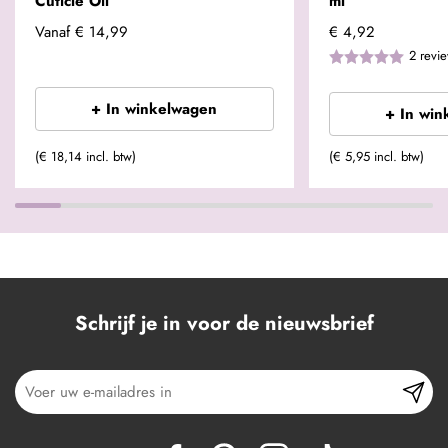
Cuticle Oil
ml
Vanaf
€ 14,99
€ 4,92
2
revi
+ In winkelwagen
+ In win
(€ 18,14 incl. btw)
(€ 5,95 incl. btw)
Schrijf je in voor de nieuwsbrief