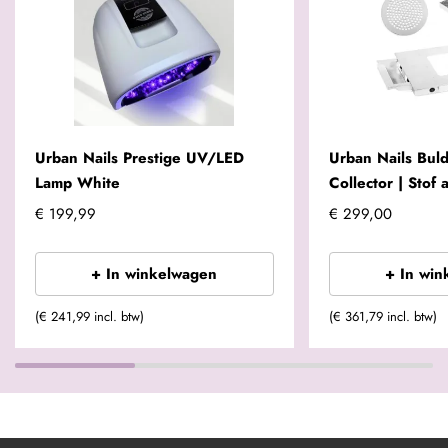
Urban Nails Prestige UV/LED
Urban Nails Buld
Lamp White
Collector | Stof 
€ 199,99
€ 299,00
+ In winkelwagen
+ In win
(€ 241,99 incl. btw)
(€ 361,79 incl. btw)