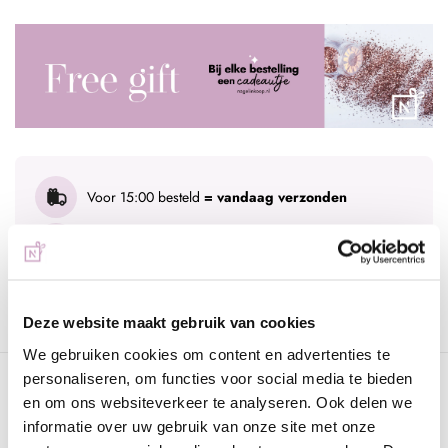
Voor 15:00 besteld
= vandaag verzonden
Gratis verzending
vanaf € 75 excl. btw
Advies nodig?
WhatsApp met onze specialisten
Deze website maakt gebruik van cookies
We gebruiken cookies om content en advertenties te
personaliseren, om functies voor social media te bieden
Omschrijving
en om ons websiteverkeer te analyseren. Ook delen we
informatie over uw gebruik van onze site met onze
Deze lamp is dé must-have voor de mooiste foto!