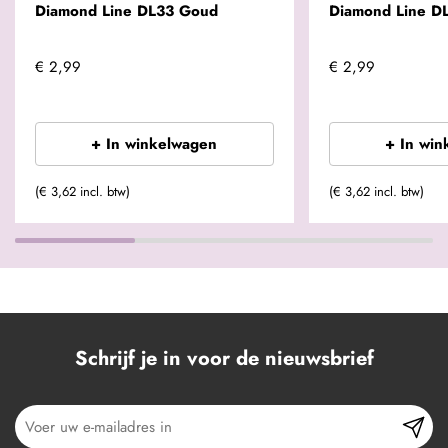
Diamond Line DL33 Goud
Diamond Line D
€ 2,99
€ 2,99
+ In winkelwagen
+ In win
(€ 3,62 incl. btw)
(€ 3,62 incl. btw)
Schrijf je in voor de nieuwsbrief