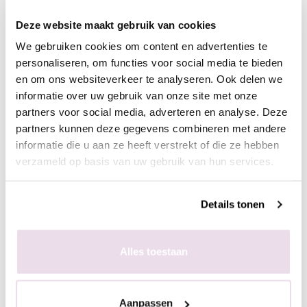
top)
Deze website maakt gebruik van cookies
We gebruiken cookies om content en advertenties te
personaliseren, om functies voor social media te bieden
In de plaklaag van de clear gelpolish (voor een optimaal
en om ons websiteverkeer te analyseren. Ook delen we
kleurbehoud van de glitter)
informatie over uw gebruik van onze site met onze
- Bereid de natuurlijke nagel voor door de glans te verwijderen,
partners voor social media, adverteren en analyse. Deze
dehydrateren met magic prep en de ultrabond aan te brengen
partners kunnen deze gegevens combineren met andere
- Breng de rubber base, superbond base gel, of Be Jeweled
informatie die u aan ze heeft verstrekt of die ze hebben
base/top aan
verzameld op basis van uw gebruik van hun services.
- Pak met de fluffy brush een kleine hoeveelheid glitters op en
poets deze in de plaklaag van de gelpolish.
- Enkele seconden fixeren in de lamp
Details tonen
- Breng de rubber base, superbond base gel, of Be Jeweled
base/top aan
Alles toestaan
- Pak met de fluffy brush een kleine hoeveelheid glitters op en
poets deze in de plaklaag van de gelpolish.
- Enkele seconden fixeren in de lamp
Aanpassen
- Aflakken met topcoat (voor de natuurlijke nagels Be Jeweled