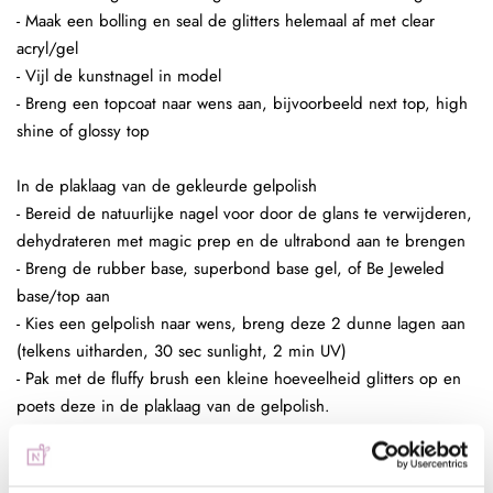
- Maak een bolling en seal de glitters helemaal af met clear
acryl/gel
- Vijl de kunstnagel in model
- Breng een topcoat naar wens aan, bijvoorbeeld next top, high
shine of glossy top
In de plaklaag van de gekleurde gelpolish
- Bereid de natuurlijke nagel voor door de glans te verwijderen,
dehydrateren met magic prep en de ultrabond aan te brengen
- Breng de rubber base, superbond base gel, of Be Jeweled
base/top aan
- Kies een gelpolish naar wens, breng deze 2 dunne lagen aan
(telkens uitharden, 30 sec sunlight, 2 min UV)
- Pak met de fluffy brush een kleine hoeveelheid glitters op en
poets deze in de plaklaag van de gelpolish.
- Enkele seconden fixeren in de lamp
- Aflakken met topcoat (voor de natuurlijke nagels Be Jeweled
base/topof next top, kunstnagels high shine, glossy top of next