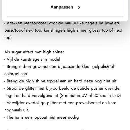
- Pak met de fluffy brush een kleine hoeveelheid glitters op en
Aanpassen
poets deze in de plaklaag van de gelpolish.
- Enkele seconden fixeren in de lamp
- Aflakken met topcoat (voor de natuurlijke nagels Be Jeweled
base/topof next top, kunstnagels high shine, glossy top of next
top)
Als sugar effect met high shine:
- Vijl de kunstnagels in model
- Breng indien gewenst een bijpassende kleur gelpolish of
colorgel aan
- Breng de high shine topgel aan en hard deze nog niet uit
- Strooi de glitter met bijvoorbeeld de cuticle pusher over de
nagel en hard vervolgens uit (2 minuten UV of 30 sec in LED)
- Verwijder overtollige glitter met een grove borstel en hard
nogmaals uit.
- Hierna is een topcoat niet meer nodig