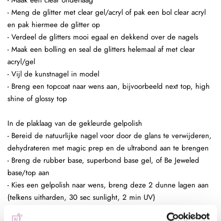
- Maak een clear onderlaag
- Meng de glitter met clear gel/acryl of pak een bol clear acryl
en pak hiermee de glitter op
- Verdeel de glitters mooi egaal en dekkend over de nagels
- Maak een bolling en seal de glitters helemaal af met clear
acryl/gel
- Vijl de kunstnagel in model
- Breng een topcoat naar wens aan, bijvoorbeeld next top, high
shine of glossy top
In de plaklaag van de gekleurde gelpolish
- Bereid de natuurlijke nagel voor door de glans te verwijderen,
dehydrateren met magic prep en de ultrabond aan te brengen
- Breng de rubber base, superbond base gel, of Be Jeweled
base/top aan
- Kies een gelpolish naar wens, breng deze 2 dunne lagen aan
(telkens uitharden, 30 sec sunlight, 2 min UV)
- Pak met de fluffy brush een kleine hoeveelheid glitters op en