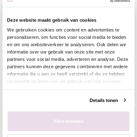
poets deze in de plaklaag van de gelpolish.
- Enkele seconden fixeren in de lamp
- Aflakken met topcoat (voor de natuurlijke nagels Be Jeweled
Deze website maakt gebruik van cookies
base/topof next top, kunstnagels high shine, glossy top of next
We gebruiken cookies om content en advertenties te
top)
personaliseren, om functies voor social media te bieden
en om ons websiteverkeer te analyseren. Ook delen we
informatie over uw gebruik van onze site met onze
In de plaklaag van de clear gelpolish (voor een optimaal
partners voor social media, adverteren en analyse. Deze
kleurbehoud van de glitter)
partners kunnen deze gegevens combineren met andere
- Bereid de natuurlijke nagel voor door de glans te verwijderen,
informatie die u aan ze heeft verstrekt of die ze hebben
dehydrateren met magic prep en de ultrabond aan te brengen
verzameld op basis van uw gebruik van hun services.
- Breng de rubber base, superbond base gel, of Be Jeweled
base/top aan
- Pak met de fluffy brush een kleine hoeveelheid glitters op en
Details tonen
poets deze in de plaklaag van de gelpolish.
- Enkele seconden fixeren in de lamp
Alles toestaan
- Breng de rubber base, superbond base gel, of Be Jeweled
base/top aan