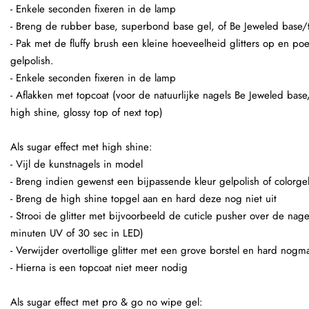
- Enkele seconden fixeren in de lamp
- Breng de rubber base, superbond base gel, of Be Jeweled base/
- Pak met de fluffy brush een kleine hoeveelheid glitters op en po
gelpolish.
- Enkele seconden fixeren in de lamp
- Aflakken met topcoat (voor de natuurlijke nagels Be Jeweled base
high shine, glossy top of next top)
Als sugar effect met high shine:
- Vijl de kunstnagels in model
- Breng indien gewenst een bijpassende kleur gelpolish of colorge
- Breng de high shine topgel aan en hard deze nog niet uit
- Strooi de glitter met bijvoorbeeld de cuticle pusher over de nage
minuten UV of 30 sec in LED)
- Verwijder overtollige glitter met een grove borstel en hard nogma
- Hierna is een topcoat niet meer nodig
Als sugar effect met pro & go no wipe gel: