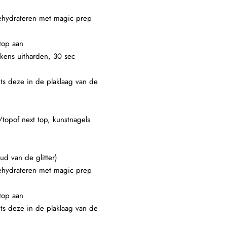
 dehydrateren met magic prep
top aan
lkens uitharden, 30 sec
ets deze in de plaklaag van de
/topof next top, kunstnagels
ud van de glitter)
 dehydrateren met magic prep
top aan
ets deze in de plaklaag van de