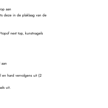
top aan
ets deze in de plaklaag van de
/topof next top, kunstnagels
l aan
l en hard vervolgens uit (2
als uit.