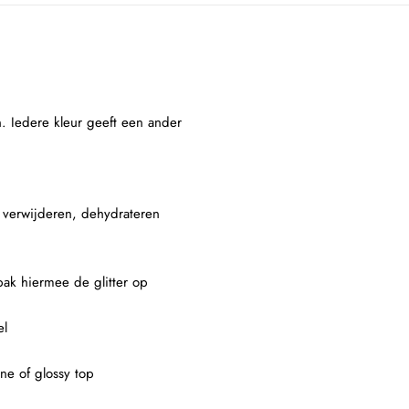
n. Iedere kleur geeft een ander
e verwijderen, dehydrateren
 pak hiermee de glitter op
el
ne of glossy top