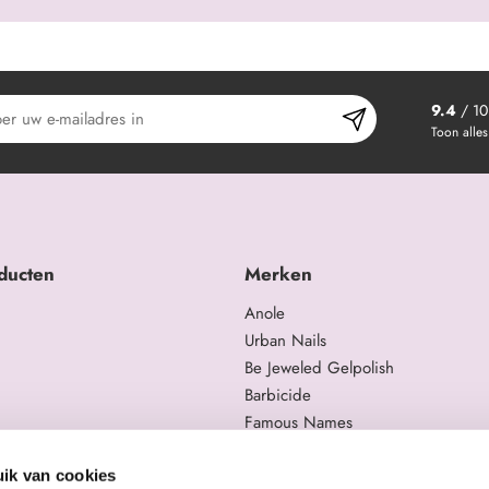
9.4
/ 10
Toon alles
ducten
Merken
Anole
Urban Nails
Be Jeweled Gelpolish
Barbicide
Famous Names
 en trainingen
Moyra
gelproducten
Swarovski
ik van cookies