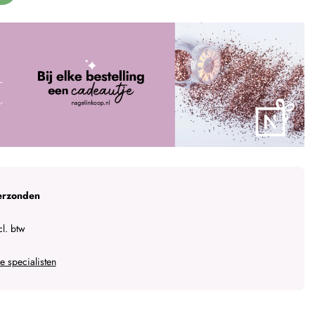
erzonden
l. btw
 specialisten