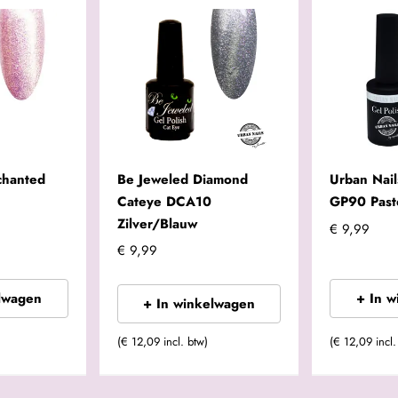
chanted
Be Jeweled Diamond
Urban Nail
Cateye DCA10
GP90 Past
Zilver/Blauw
€ 9,99
€ 9,99
lwagen
+ In 
+ In winkelwagen
(€ 12,09 incl. btw)
(€ 12,09 incl.