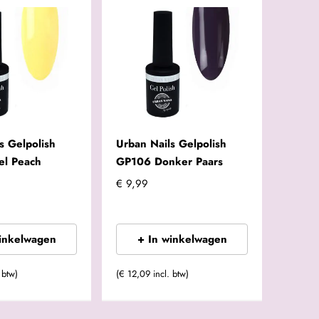
s Gelpolish
Urban Nails Gelpolish
el Peach
GP106 Donker Paars
€ 9,99
winkelwagen
+ In winkelwagen
 btw)
(€ 12,09 incl. btw)