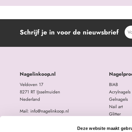
Schrijf je in voor de nieuwsbrief
Nagelinkoop.nl
Nagelpro
Veldoven 17
BIAB
8271 RT IJsselmuiden
Acrylnagels
Nederland
Gelnagels
Nail art
Mail: info@nagelinkoop.nl
Glitter
Tel: 06-11588784
Opleidingen
BTW nummer: NL863104678B01
Overige na
Deze website maakt gebru