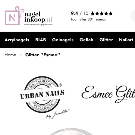
Glitter ''Esmee''
9.4
/ 10
€ 4,99
Toon alles
801
reviews
Acrylnagels
BIAB
Gelnagels
Gellak
Glitter
Nailart
Home
Glitter ''Esmee''