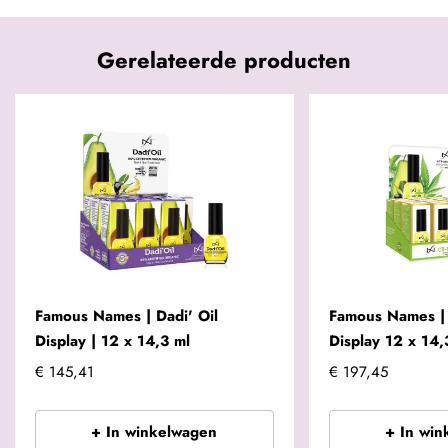
Gerelateerde producten
Famous Names | Dadi' Oil
Famous Names | 
Display | 12 x 14,3 ml
Display 12 x 14,
€ 145,41
€ 197,45
+ In winkelwagen
+ In win