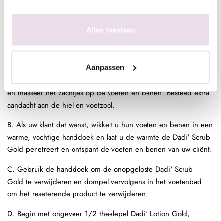
G. Gebruik de LOSIN’ IT FOOT FILE om het eelt en de droge
huid zachtjes glad te strijken. U kunt CUTI-CAL opnieuw
aanbrengen op alle gebieden die extra aandacht nodig hebben
Alles toestaan
voordat u klaar bent met de LOSIN’ IT FOOT FILE.
3- Verzorging
Aanpassen
A. Gebruik ongeveer 2 theelepels Dadi' Scrub Gold per voet
en masseer het zachtjes op de voeten en benen. Besteed extra
aandacht aan de hiel en voetzool.
B. Als uw klant dat wenst, wikkelt u hun voeten en benen in een
warme, vochtige handdoek en laat u de warmte de Dadi' Scrub
Gold penetreert en ontspant de voeten en benen van uw cliënt.
C. Gebruik de handdoek om de onopgeloste Dadi' Scrub
Gold te verwijderen en dompel vervolgens in het voetenbad
om het reseterende product te verwijderen.
D. Begin met ongeveer 1/2 theelepel Dadi' Lotion Gold,