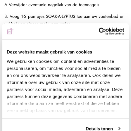
A.Verwijder eventuele nagellak van de teennagels
B. Voeg 1-2 pompjes SOAK-A-LYPTUS toe aan uw voetenbad en
vul het vervolgens met warm water.
C. Dompel de voeten van uw cliënt onder in het water en laat
ze minimaal 4-6 minuten weken, hoewel u kan uw cliënt
desgewenst langer laten ontspannen.
Deze website maakt gebruik van cookies
We gebruiken cookies om content en advertenties te
D. Haal hun voeten uit het bad, maak ze voorzichtig
personaliseren, om functies voor social media te bieden
handdoekdroog en laat de huid vochtig.
en om ons websiteverkeer te analyseren. Ook delen we
E. Trim en vijl de vrije rand van hun teennagels. Spuit na het
informatie over uw gebruik van onze site met onze
trimmen CUTI-CAL op de nagelriemen van de teen en de hielen
partners voor social media, adverteren en analyse. Deze
van hun voeten. Spray royaal op alle eeltplekken.
partners kunnen deze gegevens combineren met andere
informatie die u aan ze heeft verstrekt of die ze hebben
F. Laat de CUTI-CAL Treatment ongeveer 2 minuten intrekken en
verzameld op basis van uw gebruik van hun services.
duw dan voorzichtig de proximale nagelplooi (nagelriem) en
verwijder eventuele losse huid.
Details tonen