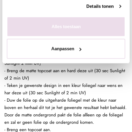
behaald. Door de sterke plaklaag van de foliegel zal de gehele
Details tonen
nagel mooi bedekt zijn. Ded gekleurde ondergrond is dan ook
geen must maar wel handig.
- Breng een topcoat aan over je design.
Alles toestaan
Nagel Folie Design:
- Bereid de (kunst)nagel voor zoals gebruikelijk
- Breng een laag Be Jeweled Gelpolish, Urban Nails Colorgel of
Aanpassen
Urban Nails Pro&Go no wipe aan en hard deze uit (30 sec
Sunlight 2 min UV)
- Breng de matte topcoat aan en hard deze uit (30 sec Sunlight
of 2 min UV)
- Teken je gewenste design in een kleur foliegel naar wens en
har deze uit (30 sec Sunlight of 2 min UV)
- Duw de folie op de uitgeharde foliegel met de kleur naar
boven en herhaal dit tot je het gewenste resultaat hebt behaald.
Door de matte ondergrond pakt de folie allleen op de foliegel
en zal er geen folie op de ondergrond komen.
- Breng een topcoat aan.