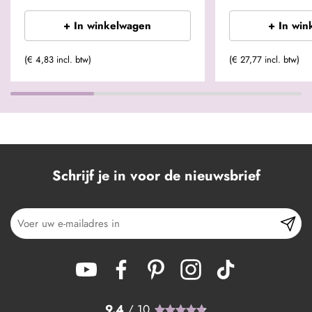
+ In winkelwagen
+ In win
(€ 4,83 incl. btw)
(€ 27,77 incl. btw)
Schrijf je in voor de nieuwsbrief
9.4
/ 10