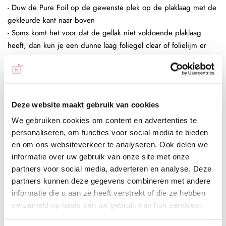
- Duw de Pure Foil op de gewenste plek op de plaklaag met de
gekleurde kant naar boven
- Soms komt het voor dat de gellak niet voldoende plaklaag
heeft, dan kun je een dunne laag foliegel clear of folielijm er
tussen zetten.
- Trek de folie weer omhoog en herhaal dit tot je het resultaat
voldoende vind
- Breng een topcoat aan over je design
Deze website maakt gebruik van cookies
Full color nagel folie:
- Bereid de (kunst)nagel voor zoals gebruikelijk
We gebruiken cookies om content en advertenties te
- Breng een laag Be Jeweled Gelpolish, Urban Nails Colorgel of
personaliseren, om functies voor social media te bieden
en om ons websiteverkeer te analyseren. Ook delen we
Urban Nails Pro&Go no wipe aan en hard deze uit (30 sec
informatie over uw gebruik van onze site met onze
Sunlight 2 min UV)
partners voor social media, adverteren en analyse. Deze
- Breng een dunne strijklaag foliegel clear aan en hard deze uit
partners kunnen deze gegevens combineren met andere
(30 sec Sunlight, 2 min UV) of folielijm en laat deze aan de
informatie die u aan ze heeft verstrekt of die ze hebben
lucht drogen tot het volledig transparant is
verzameld op basis van uw gebruik van hun services.
- Duw de folie op de gewenste plek op de plaklaag van de
foliegel of lijm en herhaal dit tot je het gewenste resultaat hebt