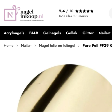
Pure Foil PF29 Goud
9.4
/ 10
€ 2,25
Toon alles
801
reviews
Acrylnagels
BIAB
Gelnagels
Gellak
Glitter
Nailart
Home
Nailart
Nagel folie en foliegel
Pure Foil PF29 