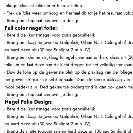
foliegel clear of folielijm er tussen zetten.
- Trek de folie weer omhoog en herhaal dit tot je het resultaat vol
- Breng een topcoat aan over je design
Full color nagel folie:
- Bereid de (kunst)nagel voor zoals gebruikelijk
- Breng een laag Be Jeweled Gelpolish, Urban Nails Colorgel of U
en hard deze uit (30 sec Sunlight 2 min UV)
- Breng een dunne strijklaag foliegel clear aan en hard deze uit (3
folielijm en laat deze aan de lucht drogen tot het volledig transpara
- Duw de folie op de gewenste plek op de plaklaag van de foliegel o
het gewenste resultaat hebt behaald. Door de sterke plaklaag van 
mooi bedekt zijn. Ded gekleurde ondergrond is dan ook geen mu
- Breng een topcoat aan over je design.
Nagel Folie Design:
- Bereid de (kunst)nagel voor zoals gebruikelijk
- Breng een laag Be Jeweled Gelpolish, Urban Nails Colorgel of U
en hard deze uit (30 sec Sunlight 2 min UV)
- Breng de matte topcoat aan en hard deze uit (30 sec Sunlight o