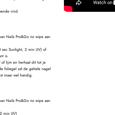
doende vind
rban Nails Pro&Go no wipe aan
0 sec Sunlight, 2 min UV) of
nt is
f lijm en herhaal dit tot je
de foliegel zal de gehele nagel
st maar wel handig.
rban Nails Pro&Go no wipe aan
f 2 min UV)