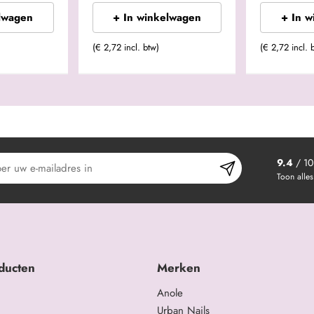
lwagen
+ In winkelwagen
+ In 
(€ 2,72 incl. btw)
(€ 2,72 incl. 
9.4
/ 10
Toon alles
ducten
Merken
Anole
Urban Nails