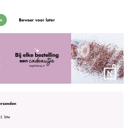
n
Bewaar voor later
erzonden
l. btw