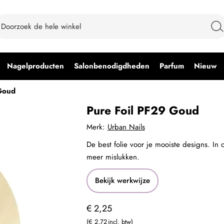
Nagelproducten
Salonbenodigdheden
Parfum
Nieuw
Goud
Pure Foil PF29 Goud
Merk:
Urban Nails
De best folie voor je mooiste designs. In c
meer mislukken.
Bekijk werkwijze
€ 2,25
€ 2,72