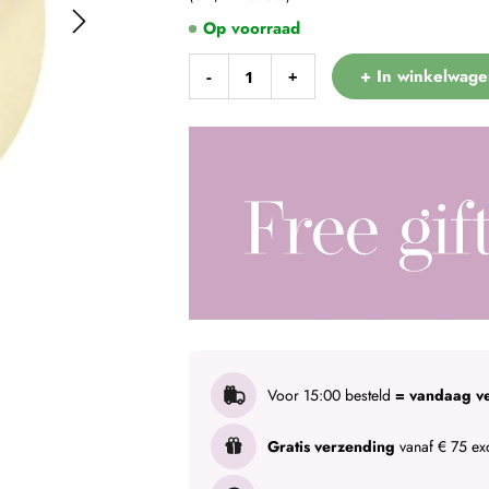
Play
Op voorraad
+ In winkelwage
-
+
Voor 15:00 besteld
= vandaag v
Gratis verzending
vanaf € 75 exc