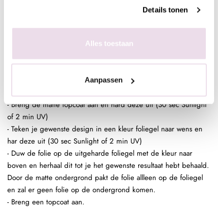
nagel mooi bedekt zijn. Ded gekleurde ondergrond is dan ook
Details tonen
geen must maar wel handig.
- Breng een topcoat aan over je design.
Nagel Folie Design:
Alles toestaan
- Bereid de (kunst)nagel voor zoals gebruikelijk
- Breng een laag Be Jeweled Gelpolish, Urban Nails Colorgel of
Urban Nails Pro&Go no wipe aan en hard deze uit (30 sec
Aanpassen
Sunlight 2 min UV)
- Breng de matte topcoat aan en hard deze uit (30 sec Sunlight
of 2 min UV)
- Teken je gewenste design in een kleur foliegel naar wens en
har deze uit (30 sec Sunlight of 2 min UV)
- Duw de folie op de uitgeharde foliegel met de kleur naar
boven en herhaal dit tot je het gewenste resultaat hebt behaald.
Door de matte ondergrond pakt de folie allleen op de foliegel
en zal er geen folie op de ondergrond komen.
- Breng een topcoat aan.