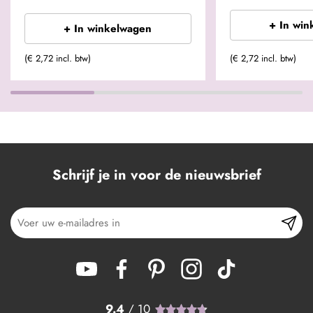
+ In win
+ In winkelwagen
(€ 2,72 incl. btw)
(€ 2,72 incl. btw)
Schrijf je in voor de nieuwsbrief
9.4
/ 10