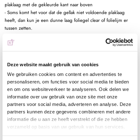
plaklaag met de gekleurde kant naar boven
- Soms komt het voor dat de gellak niet voldoende plaklaag
heeft, dan kun je een dunne laag foliegel clear of folielijm er
tussen zetten.
- Trek de folie weer omhoog en herhaal dit tot je het resultaat
voldoende vind
- Breng een topcoat aan over je design
Full color nagel folie:
Deze website maakt gebruik van cookies
- Bereid de (kunst)nagel voor zoals gebruikelijk
- Breng een laag Be Jeweled Gelpolish, Urban Nails Colorgel of
We gebruiken cookies om content en advertenties te
personaliseren, om functies voor social media te bieden
Urban Nails Pro&Go no wipe aan en hard deze uit (30 sec
en om ons websiteverkeer te analyseren. Ook delen we
Sunlight 2 min UV)
informatie over uw gebruik van onze site met onze
- Breng een dunne strijklaag foliegel clear aan en hard deze uit
partners voor social media, adverteren en analyse. Deze
(30 sec Sunlight, 2 min UV) of folielijm en laat deze aan de
partners kunnen deze gegevens combineren met andere
lucht drogen tot het volledig transparant is
informatie die u aan ze heeft verstrekt of die ze hebben
- Duw de folie op de gewenste plek op de plaklaag van de
verzameld op basis van uw gebruik van hun services.
foliegel of lijm en herhaal dit tot je het gewenste resultaat hebt
behaald. Door de sterke plaklaag van de foliegel zal de gehele